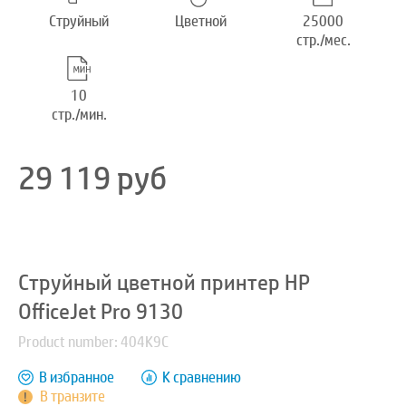
Струйный
Цветной
25000
стр./мес.
10
стр./мин.
29 119
руб
Струйный цветной принтер HP
OfficeJet Pro 9130
Product number: 404K9C
В избранное
К сравнению
В транзите