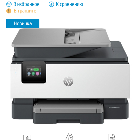
В избранное
К сравнению
В транзите
Новинка