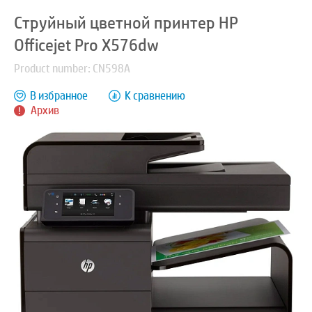
Струйный цветной принтер HP
Officejet Pro X576dw
Product number: CN598A
В избранное
К сравнению
Архив