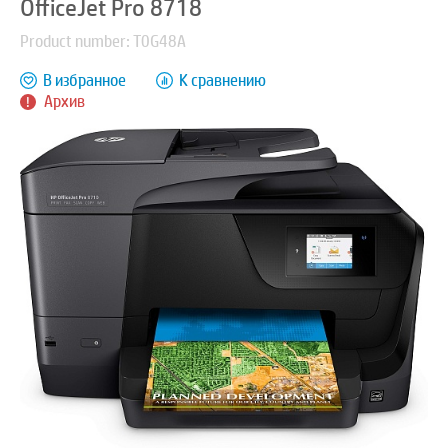
OfficeJet Pro 8718
Product number: T0G48A
В избранное
К сравнению
Архив