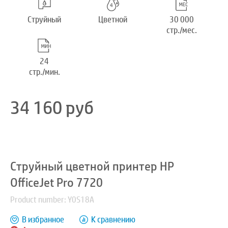
Струйный
Цветной
30 000
стр./мес.
24
стр./мин.
34 160
руб
Струйный цветной принтер HP
OfficeJet Pro 7720
Product number: Y0S18A
В избранное
К сравнению