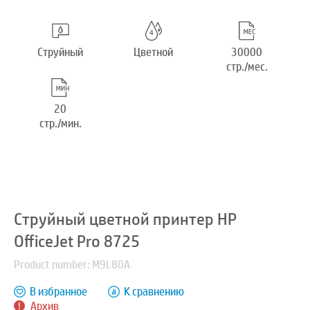
Струйный
Цветной
30000
стр./мес.
20
стр./мин.
Струйный цветной принтер HP
OfficeJet Pro 8725
Product number: M9L80A
В избранное
К сравнению
Архив