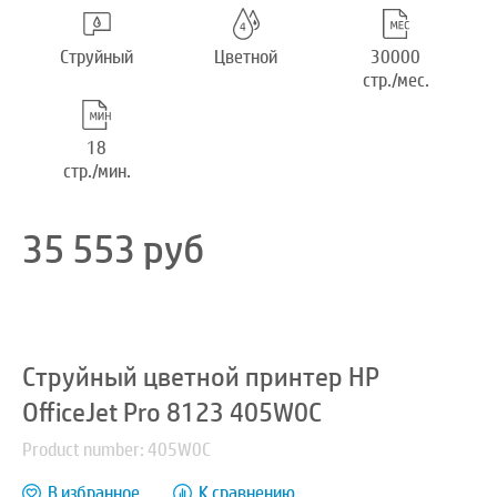
Струйный
Цветной
30000
стр./мес.
18
стр./мин.
35 553
руб
Струйный цветной принтер HP
OfficeJet Pro 8123 405W0C
Product number: 405W0C
В избранное
К сравнению