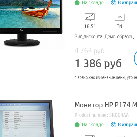
На складе
В избран
18.5”
TN
Вид дисконта: Демо-образец
4 763 руб.
1 386
руб
* возможно изменение цены, уточ
Монитор HP P174 M
Product number: 5RD64AA
На складе
В избран