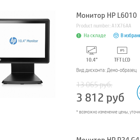
Монитор HP L6010
Product number: A1X76AA
На складе
В избран
10.4”
TFT LCD
Вид дисконта: Демо-образец
13 065 руб.
3 812
руб
* возможно изменение цены, уточ