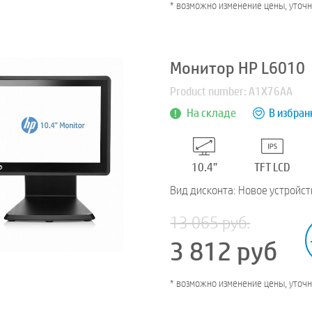
* возможно изменение цены, уточ
Монитор HP L6010
Product number: A1X76AA
На складе
В избран
10.4”
TFT LCD
Вид дисконта: Новое устройст
13 065 руб.
3 812
руб
* возможно изменение цены, уточ