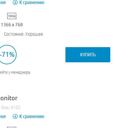
ное
К сравнению
1366 x 768
Состояние: Хорошее
-71%
КУПИТЬ
няйте у менеджера
onitor
Box: 4102
ное
К сравнению