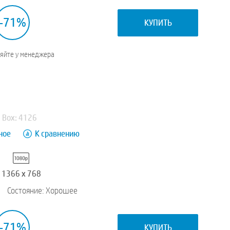
-71%
КУПИТЬ
няйте у менеджера
Box: 4126
ное
К сравнению
1366 x 768
Состояние: Хорошее
-71%
КУПИТЬ