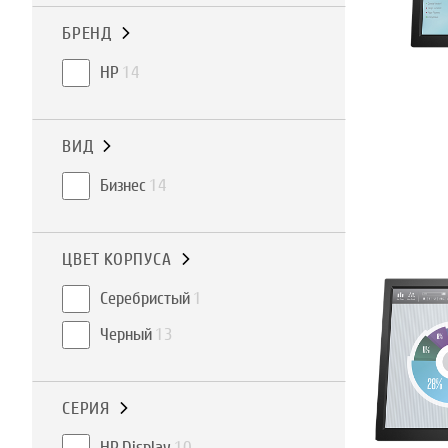
БРЕНД
HP
14
ВИД
Бизнес
14
ЦВЕТ КОРПУСА
Серебристый
1
Черный
13
СЕРИЯ
HP Display
10