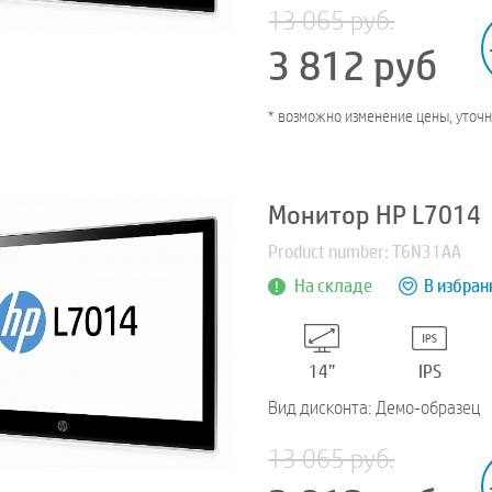
13 065 руб.
3 812
руб
* возможно изменение цены, уточ
Монитор HP L7014
Product number: T6N31AA
На складе
В избран
14”
IPS
Вид дисконта: Демо-образец
13 065 руб.