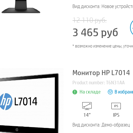
Вид дисконта: Новое устройст
12 110 руб.
3 465
руб
* возможно изменение цены, уточ
Монитор HP L7014
Product number: T6N31AA
На складе
В избран
14”
IPS
Вид дисконта: Демо-образец