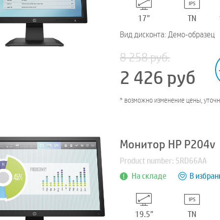
17”
TN
Вид дисконта: Демо-образец
8 258 руб.
2 426
руб
* возможно изменение цены, уточ
Монитор HP P204v
Product number: 5RD66AA
На складе
В избран
19.5”
TN