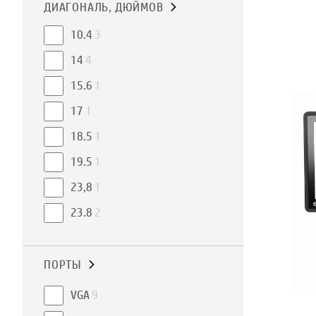
ДИАГОНАЛЬ, ДЮЙМОВ
10.4
3
14
4
15.6
1
17
1
18.5
1
19.5
1
23,8
1
23.8
2
ПОРТЫ
VGA
9