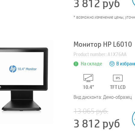
3 812
руб
* возможно изменение цены, уточ
Монитор HP L6010
Product number: A1X76AA
На складе
В избран
10.4”
TFT LCD
Вид дисконта: Демо-образец
13 065 руб.
3 812
руб