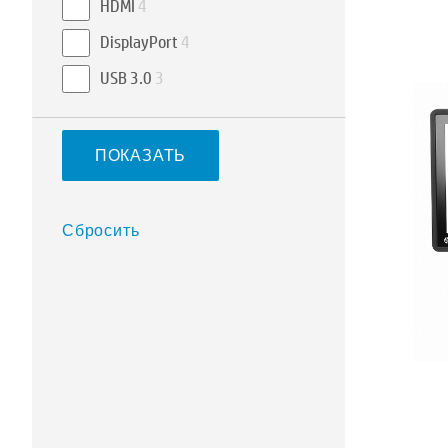
HDMI
4
DisplayPort
4
USB 3.0
3