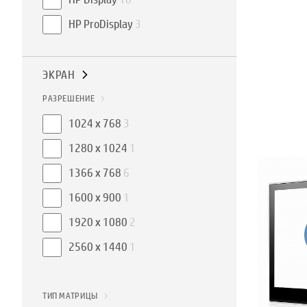
HP ProDisplay
3
ЭКРАН
РАЗРЕШЕНИЕ
1024 x 768
3
1280 x 1024
1
1366 x 768
6
1600 x 900
1
1920 x 1080
2
2560 x 1440
1
ТИП МАТРИЦЫ