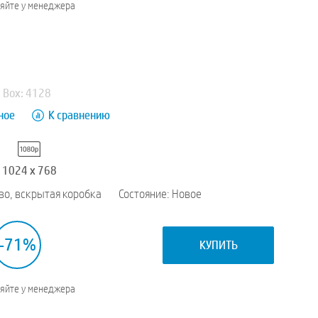
няйте у менеджера
Box: 4128
ное
К сравнению
1024 x 768
во, вскрытая коробка
Состояние: Новое
-71%
КУПИТЬ
няйте у менеджера