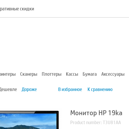
ративные скидки
ринтеры
Сканеры
Плоттеры
Кассы
Бумага
Аксессуары
Дешевле
Дороже
В избранное
К сравнению
Монитор HP 19ka
Product number: T3U81AA