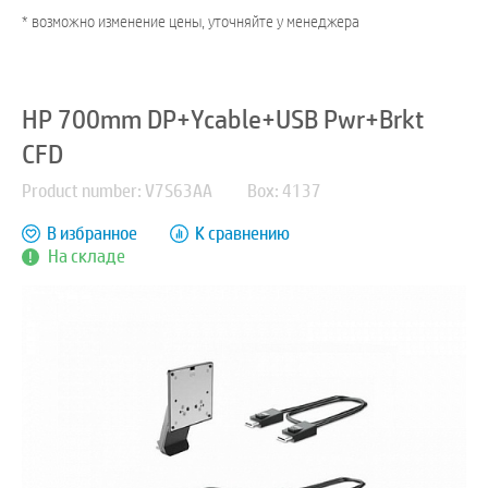
* возможно изменение цены, уточняйте у менеджера
HP 700mm DP+Ycable+USB Pwr+Brkt
CFD
Product number: V7S63AA
Box: 4137
В избранное
К сравнению
На складе