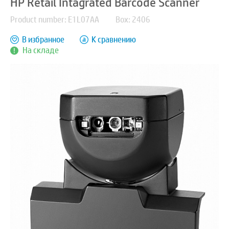
HP Retail Intagrated Barcode Scanner
Product number: E1L07AA
Box: 2406
В избранное
К сравнению
На складе