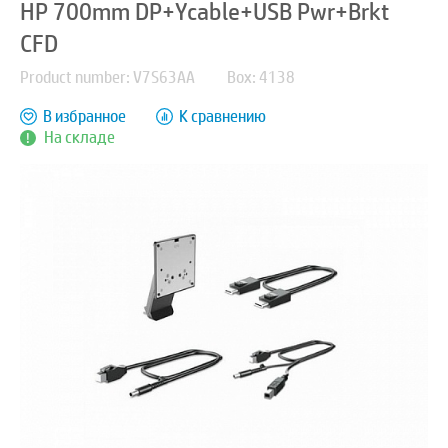
HP 700mm DP+Ycable+USB Pwr+Brkt
CFD
Product number: V7S63AA
Box: 4138
В избранное
К сравнению
На складе