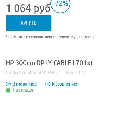
-72%
1 064
руб
КУПИТЬ
* возможно изменение цены, уточняйте у менеджера
HP 300cm DP+Y CABLE L701xt
Product number: V4P94AA
Box: 5172
В избранное
К сравнению
На складе