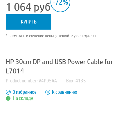
-72%
1 064
руб
КУПИТЬ
* возможно изменение цены, уточняйте у менеджера
HP 30cm DP and USB Power Cable for
L7014
Product number: V4P95AA
Box: 4135
В избранное
К сравнению
На складе