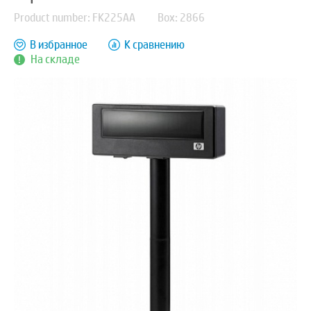
Product number: FK225AA
Box: 2866
В избранное
К сравнению
На складе