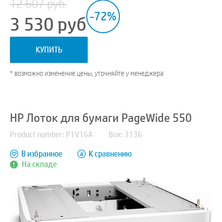
12 607 руб.
-72%
3 530
руб
КУПИТЬ
* возможно изменение цены, уточняйте у менеджера
HP Лоток для бумаги PageWide 550
Product number: P1V16A
Box: 3136
В избранное
К сравнению
На складе