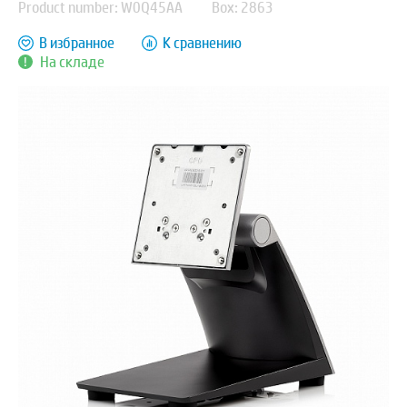
Product number: W0Q45AA
Box: 2863
В избранное
К сравнению
На складе