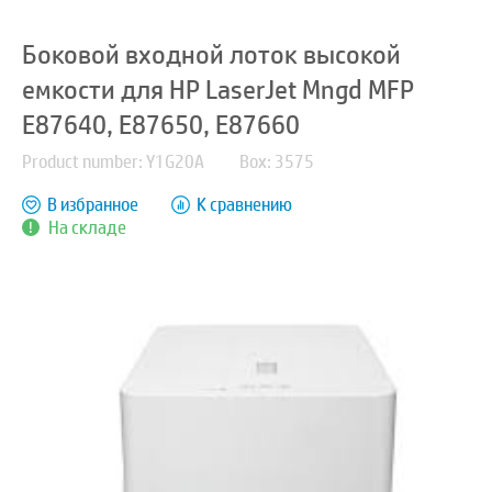
Боковой входной лоток высокой
емкости для HP LaserJet Mngd MFP
E87640, E87650, E87660
Product number: Y1G20A
Box: 3575
В избранное
К сравнению
На складе