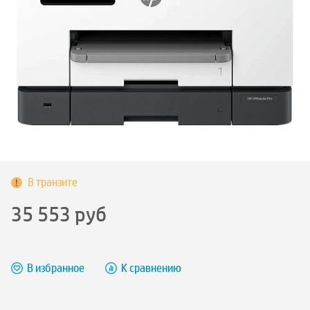
В транзите
35 553
руб
В избранное
К сравнению