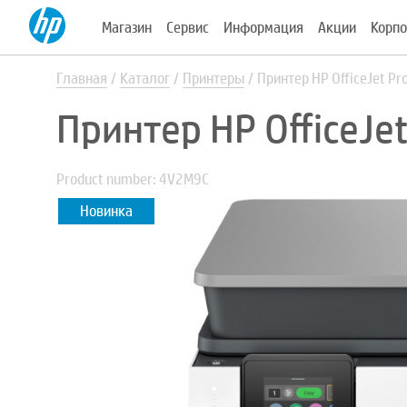
Магазин
Сервис
Информация
Акции
Корпо
Главная
Каталог
Принтеры
Принтер HP OfficeJet P
Принтер HP OfficeJe
Product number: 4V2M9C
Новинка