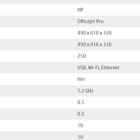
HP
Officejet Pro
490 x 410 x 330
490 x 410 x 330
250
USB, Wi-Fi, Ethernet
Нет
1,2 GHz
0.5
0.5
10
10