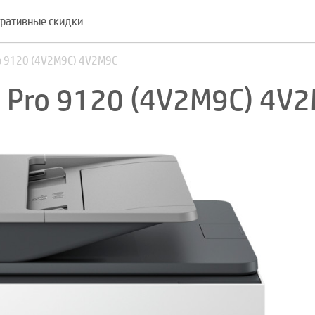
ративные скидки
ro 9120 (4V2M9C) 4V2M9C
t Pro 9120 (4V2M9C) 4V