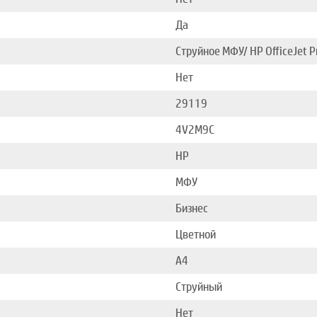
Да
Струйное МФУ/ HP OfficeJet 
Нет
29119
4V2M9C
HP
МФУ
Бизнес
Цветной
A4
Струйный
Нет