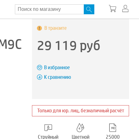
В транзите
2M9C
29 119
руб
В избранное
К сравнению
Только для юр. лиц, безналичный расчёт
Струйный
Цветной
25000