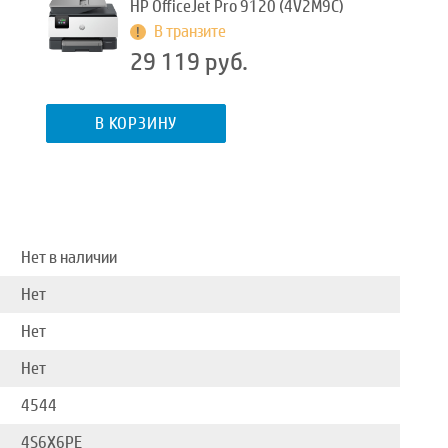
HP OfficeJet Pro 9120 (4V2M9C)
В транзите
29 119 руб.
В КОРЗИНУ
Нет в наличии
Нет
Нет
Нет
4544
4S6X6PE