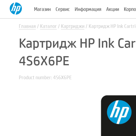
Магазин
Сервис
Информация
Акции
Корпо
Главная
Каталог
Картриджи
Картридж HP Ink Cartr
Картридж HP Ink Car
4S6X6PE
Product number: 4S6X6PE