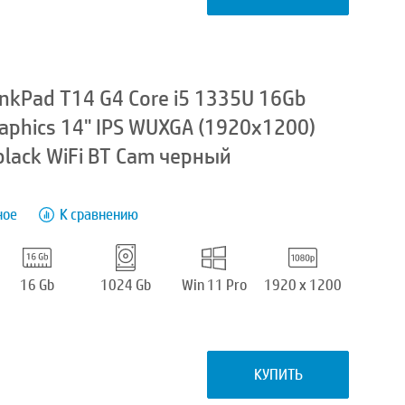
nkPad T14 G4 Core i5 1335U 16Gb
raphics 14" IPS WUXGA (1920x1200)
black WiFi BT Cam черный
ное
К сравнению
16 Gb
1024 Gb
Win 11 Pro
1920 x 1200
КУПИТЬ