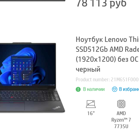
78 113
руб
Ноутбук Lenovo Thi
SSD512Gb AMD Rade
(1920x1200) без ОС
черный
Product number: 21M6S1F000
В наличии
В избран
16”
AMD
Ryzen™ 7
7735U