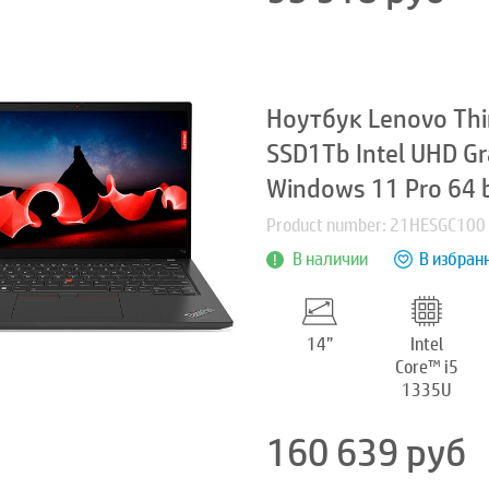
Ноутбук Lenovo Thi
SSD1Tb Intel UHD G
Windows 11 Pro 64 
Product number: 21HESGC100
В наличии
В избран
14”
Intel
Core™ i5
1335U
160 639
руб