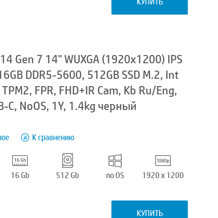
КУПИТЬ
14 Gen 7 14" WUXGA (1920x1200) IPS
 16GB DDR5-5600, 512GB SSD M.2, Int
T, TPM2, FPR, FHD+IR Cam, Kb Ru/Eng,
-C, NoOS, 1Y, 1.4kg черный
ное
К сравнению
16 Gb
512 Gb
no OS
1920 x 1200
КУПИТЬ