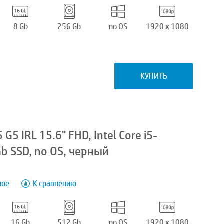
8 Gb
256 Gb
no OS
1920 x 1080
КУПИТЬ
5 IRL 15.6" FHD, Intel Core i5-
b SSD, no OS, черный
ное
К сравнению
16 Gb
512 Gb
no OS
1920 x 1080