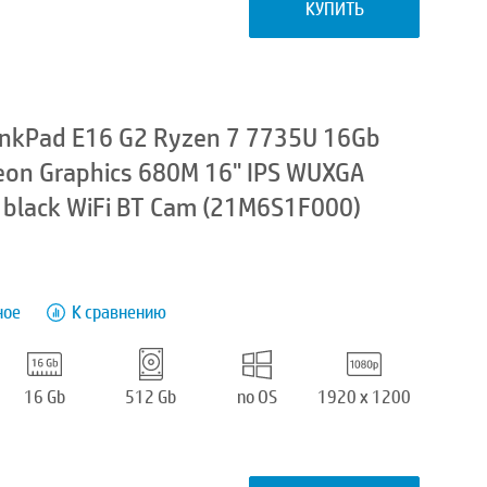
КУПИТЬ
nkPad E16 G2 Ryzen 7 7735U 16Gb
on Graphics 680M 16" IPS WUXGA
 black WiFi BT Cam (21M6S1F000)
ное
К сравнению
16 Gb
512 Gb
no OS
1920 x 1200