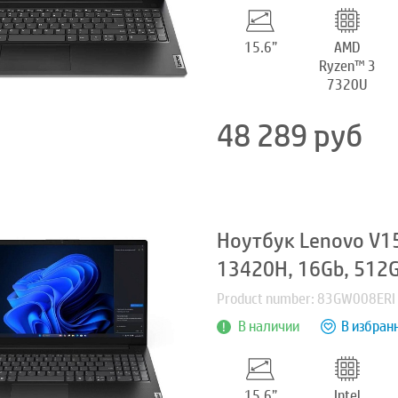
15.6”
AMD
Ryzen™ 3
7320U
48 289
руб
Ноутбук Lenovo V15 G
13420H, 16Gb, 512G
Product number: 83GW008ERI
В наличии
В избран
15.6”
Intel