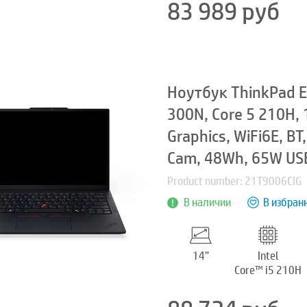
83 989
руб
Ноутбук ThinkPad E
300N, Core 5 210H,
Graphics, WiFi6E, B
Cam, 48Wh, 65W USB
Product number: 21T9006CIG
В наличии
В избран
14”
Intel
Core™ i5 210H