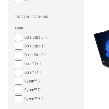
ТАКТОВАЯ ЧАСТОТА, GHZ
СЕРИЯ
Core Ultra 5
4
Core Ultra 7
8
Core Ultra 9
6
Core™ i5
3
Core™ i7
1
Ryzen™ 3
1
Ryzen™ 7
2
Ryzen™ 9
1