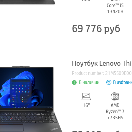
Core™ i5
13420H
69 776
руб
Ноутбук Lenovo Th
Product number: 21M5S09E00
В наличии
В избран
16”
AMD
Ryzen™ 7
7735HS