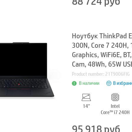
88 724
руб
Ноутбук ThinkPad E
300N, Core 7 240H,
Graphics, WiFi6E, B
Cam, 48Wh, 65W USB
Product number: 21T9006FIG
В наличии
В избран
14”
Intel
Core™ i7 240H
95 918
руб