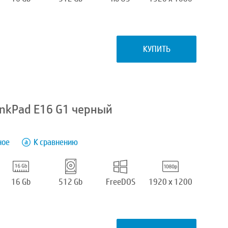
КУПИТЬ
inkPad E16 G1 черный
ное
К сравнению
16 Gb
512 Gb
FreeDOS
1920 x 1200