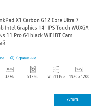
nkPad X1 Carbon G12 Core Ultra 7
 Intel Graphics 14" IPS Touch WUXGA
s 11 Pro 64 black WiFi BT Cam
ый
ное
К сравнению
32 Gb
512 Gb
Win 11 Pro
1920 x 1200
КУПИТЬ