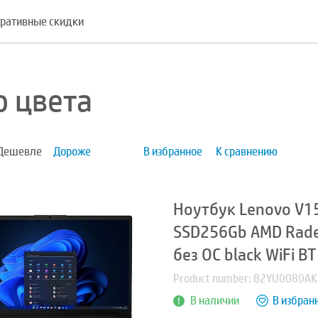
ративные скидки
о цвета
Дешевле
Дороже
В избранное
К сравнению
Ноутбук Lenovo V1
SSD256Gb AMD Rade
без ОС black WiFi 
Product number: 82YU0080AK
В наличии
В избран