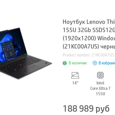
Ноутбук Lenovo Thi
155U 32Gb SSD512Gb
(1920x1200) Window
(21KC00A7US) черн
Product number: 21KC00A7US
В наличии
В избран
14”
Intel
Core Ultra 7
155U
188 989
руб