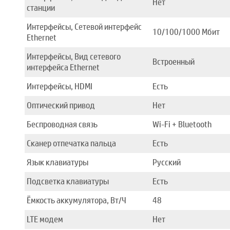
Нет
станции
Интерфейсы, Сетевой интерфейс
10/100/1000 Mбит
Ethernet
Интерфейсы, Вид сетевого
Встроенный
интерфейса Ethernet
Интерфейсы, HDMI
Есть
Оптический привод
Нет
Беспроводная связь
Wi-Fi + Bluetooth
Сканер отпечатка пальца
Есть
Язык клавиатуры
Русский
Подсветка клавиатуры
Есть
Ёмкость аккумулятора, Вт/Ч
48
LTE модем
Нет