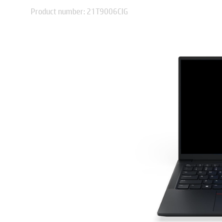
Product number: 21T9006CIG