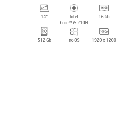
14”
Intel
16 Gb
Core™ i5 210H
512 Gb
no OS
1920 x 1200