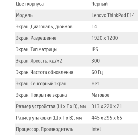
Цвет корпуса
Черный
Модель
Lenovo ThinkPad E14
Экран, Диагональ, дюймов
14
Экран, Разрешение
1920 x 1200
Экран, Тип матрицы
IPS
Экран, Яркость, кд/м2
300
Экран, Частота обновления
60 Гц
Экран, Сенсорный экран
Нет
Экран, Покрытие экрана
Матовое
Размер устройства (Ш x Г x В), мм
313 x 220 x 21
Размер упаковки (Ш x Г x В), мм
445 x 295 x 65
Процессор, Производитель
Intel