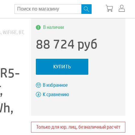
В наличии
 WiFi6E, BT,
88 724
руб
КУПИТЬ
DR5-
,
В избранное
К сравнению
Wh,
Только для юр. лиц, безналичный расчёт