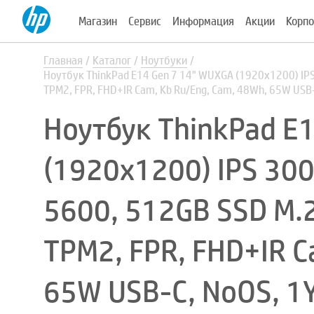
Магазин
Сервис
Информация
Акции
Корпо
Главная
Каталог
Ноутбуки
Ноутбук ThinkPad E14 Gen 7 14" WUXGA (1920x1200) IPS 
TPM2, FPR, FHD+IR Cam, Kb Ru/Eng, Cam, 48Wh, 65W USB-
Ноутбук ThinkPad E
(1920x1200) IPS 300
5600, 512GB SSD M.2, 
TPM2, FPR, FHD+IR C
65W USB-C, NoOS, 1Y