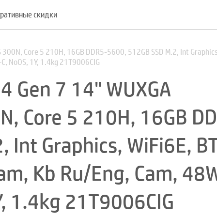
ративные скидки
300N, Core 5 210H, 16GB DDR5-5600, 512GB SSD M.2, Int Graphics,
C, NoOS, 1Y, 1.4kg 21T9006CIG
14 Gen 7 14" WUXGA
N, Core 5 210H, 16GB D
Int Graphics, WiFi6E, BT
am, Kb Ru/Eng, Cam, 48
, 1.4kg 21T9006CIG