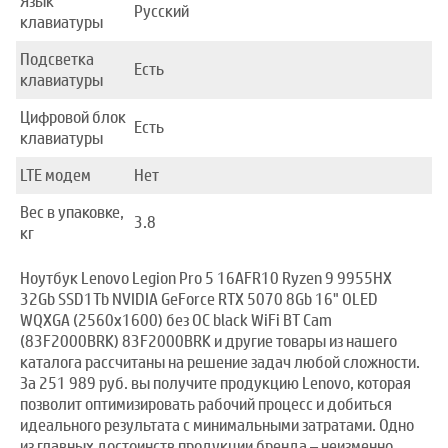
Язык
Русский
клавиатуры
Подсветка
Есть
клавиатуры
Цифровой блок
Есть
клавиатуры
LTE модем
Нет
Вес в упаковке,
3.8
кг
Ноутбук Lenovo Legion Pro 5 16AFR10 Ryzen 9 9955HX
32Gb SSD1Tb NVIDIA GeForce RTX 5070 8Gb 16" OLED
WQXGA (2560x1600) без ОС black WiFi BT Cam
(83F2000BRK) 83F2000BRK и другие товары из нашего
каталога рассчитаны на решение задач любой сложности.
За 251 989 руб. вы получите продукцию Lenovo, которая
позволит оптимизировать рабочий процесс и добиться
идеального результата с минимальными затратами. Одно
из главных достоинств продукции бренда – неизменно