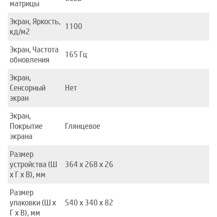
матрицы
Экран, Яркость,
1100
кд/м2
Экран, Частота
165 Гц
обновления
Экран,
Сенсорный
Нет
экран
Экран,
Покрытие
Глянцевое
экрана
Размер
устройства (Ш
364 x 268 x 26
x Г x В), мм
Размер
упаковки (Ш x
540 x 340 x 82
Г x В), мм