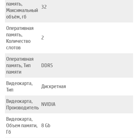
память,
32
Максимальный
объём, гб
Оперативная
память,
2
Количество
слотов
Оперативная
память, Тип
DDR5
памяти
Видеокарта,
Дискретная
Тип
Видеокарта,
NVIDIA
Производитель
Видеокарта,
Объем памяти,
8 Gb
Гб