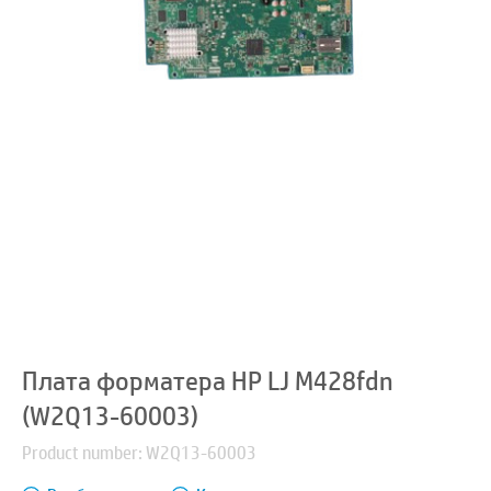
Плата форматера HP LJ M428fdn
(W2Q13-60003)
Product number: W2Q13-60003