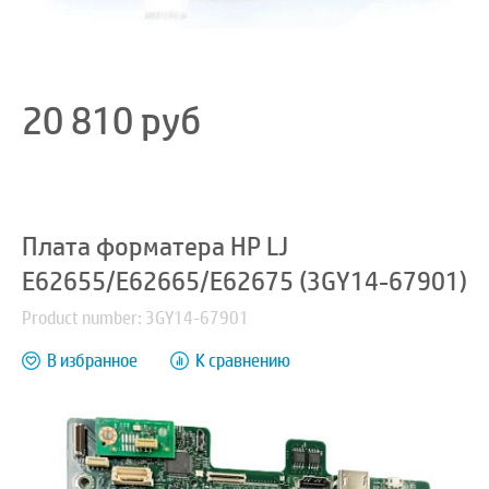
20 810
руб
Плата форматера HP LJ
E62655/E62665/E62675 (3GY14-67901)
Product number: 3GY14-67901
В избранное
К сравнению