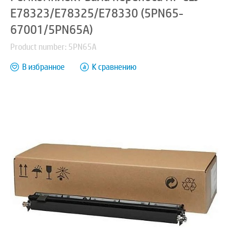
E78323/E78325/E78330 (5PN65-
67001/5PN65A)
Product number: 5PN65A
В избранное
К сравнению