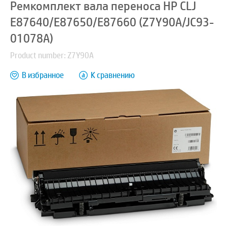
Ремкомплект вала переноса HP CLJ
E87640/E87650/E87660 (Z7Y90A/JC93-
01078A)
Product number: Z7Y90A
В избранное
К сравнению