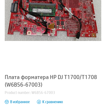
Плата форматера HP DJ T1700/T1708
(W6B56-67003)
Product number: W6B56-67003
В избранное
К сравнению