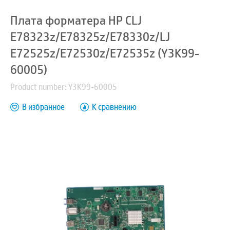
Плата форматера HP CLJ
E78323z/E78325z/E78330z/LJ
E72525z/E72530z/E72535z (Y3K99-
60005)
Product number: Y3K99-60005
В избранное
К сравнению