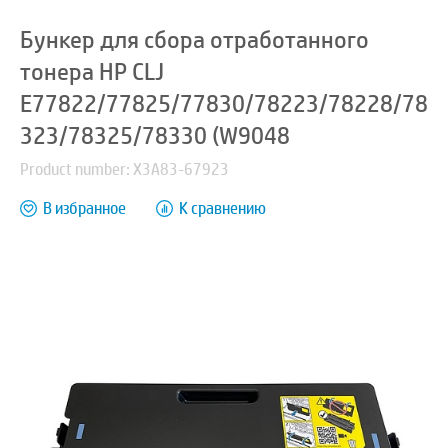
Бункер для сбора отработанного
тонера HP CLJ
E77822/77825/77830/78223/78228/78
323/78325/78330 (W9048
Product number: X3A83-67923
В избранное
К сравнению