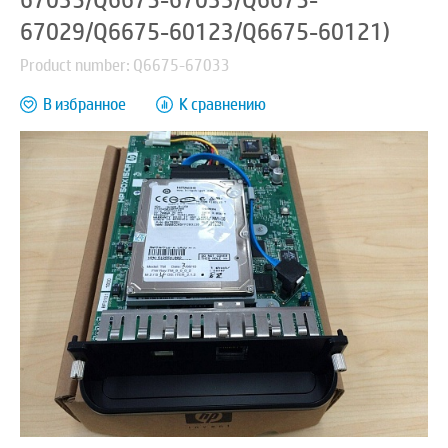
67035/Q6675-67033/Q6675-
67029/Q6675-60123/Q6675-60121)
Product number: Q6675-67033
В избранное
К сравнению