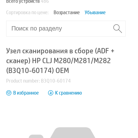
Всего устройств
486
Сортировка по цене:
Возрастание
Убывание
Узел сканирования в сборе (ADF +
сканер) HP CLJ M280/M281/M282
(B3Q10-60174) OEM
Product number: B3Q10-60174
В избранное
К сравнению