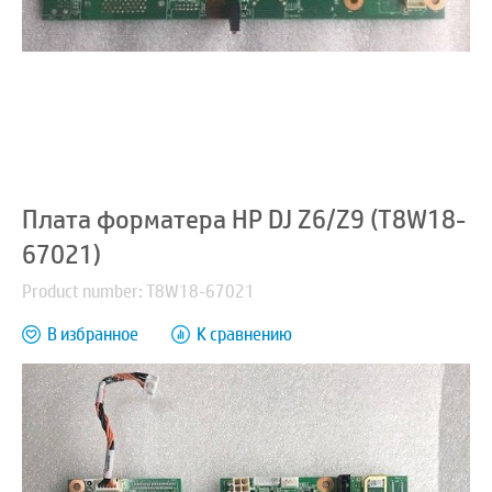
Плата форматера HP DJ Z6/Z9 (T8W18-
67021)
Product number: T8W18-67021
В избранное
К сравнению