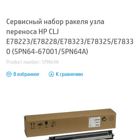
Сервисный набор ракеля узла
переноса HP CLJ
E78223/E78228/E78323/E78325/E7833
0 (5PN64-67001/5PN64A)
Product number: 5PN64A
В избранное
К сравнению