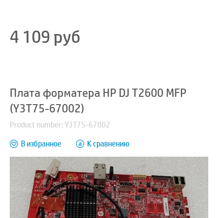
4 109
руб
Плата форматера HP DJ T2600 MFP
(Y3T75-67002)
Product number: Y3T75-67002
В избранное
К сравнению