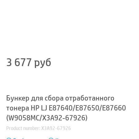
3 677
руб
Бункер для сбора отработанного
тонера HP LJ E87640/E87650/E87660
(W9058MC/X3A92-67926)
Product number: X3A92-67926