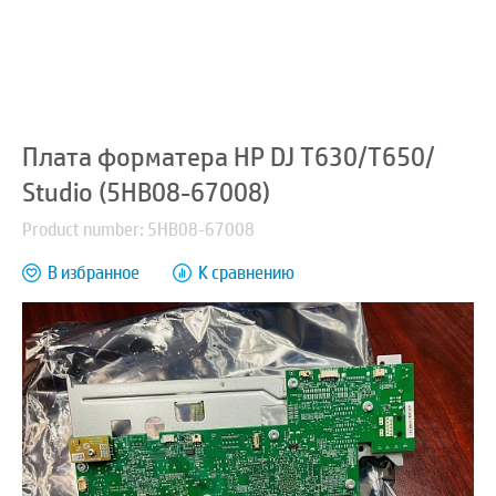
Плата форматера HP DJ T630/T650/
Studio (5HB08-67008)
Product number: 5HB08-67008
В избранное
К сравнению