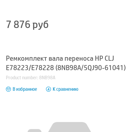
7 876
руб
Ремкомплект вала переноса HP CLJ
E78223/E78228 (8NB98A/5QJ90-61041)
Product number: 8NB98A
В избранное
К сравнению