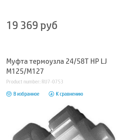
19 369
руб
Муфта термоузла 24/58T HP LJ
M125/M127
Product number: RU7-0753
В избранное
К сравнению