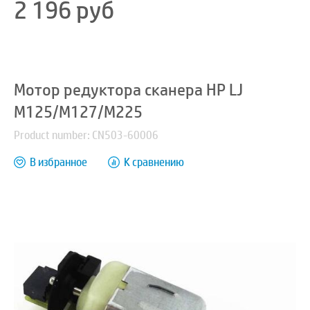
2 196
руб
Мотор редуктора сканера HP LJ
M125/M127/M225
Product number: CN503-60006
В избранное
К сравнению