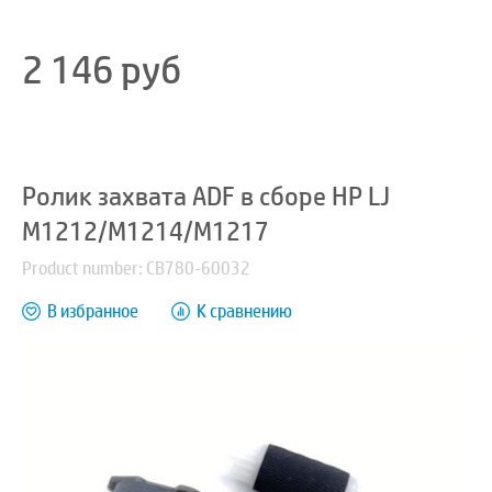
2 146
руб
Ролик захвата ADF в сборе HP LJ
M1212/M1214/M1217
Product number: CB780-60032
В избранное
К сравнению