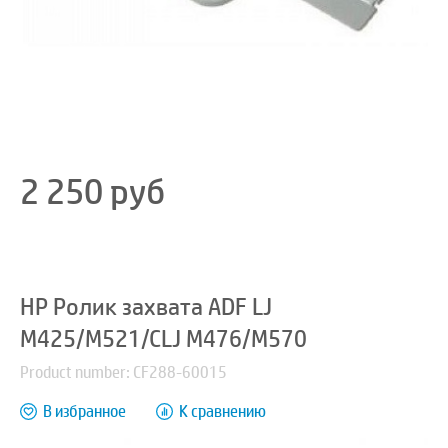
2 250
руб
HP Ролик захвата ADF LJ
M425/M521/CLJ M476/M570
Product number: CF288-60015
В избранное
К сравнению