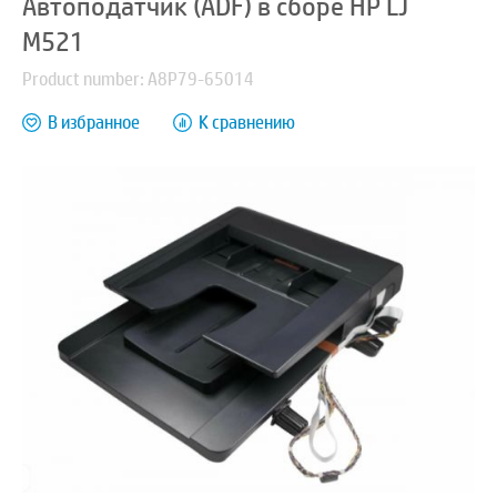
Автоподатчик (ADF) в сборе HP LJ
M521
Product number: A8P79-65014
В избранное
К сравнению