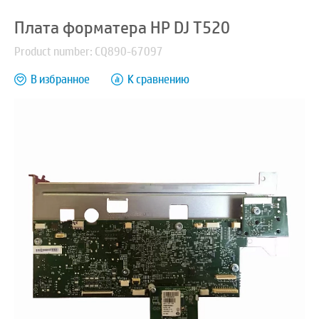
Плата форматера HP DJ T520
Product number: CQ890-67097
В избранное
К сравнению