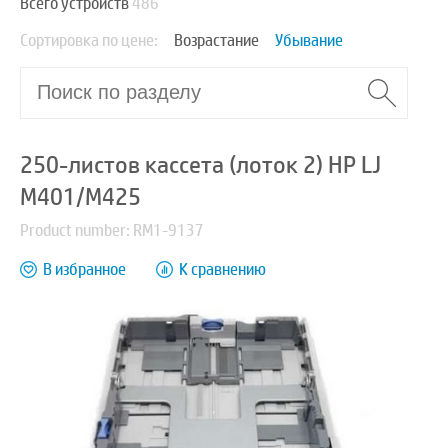
Всего устройств
486
Сортировка по цене:
Возрастание
Убывание
250-листов кассета (лоток 2) HP LJ
M401/M425
Product number: RM1-9137
В избранное
К сравнению