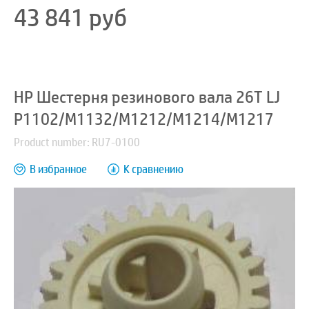
43 841
руб
HP Шестерня резинового вала 26T LJ
P1102/M1132/M1212/M1214/M1217
Product number: RU7-0100
В избранное
К сравнению