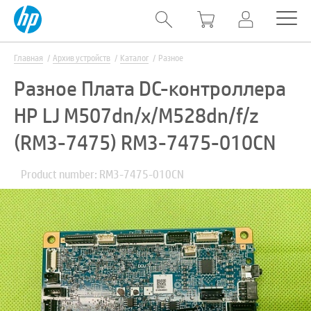
Главная
Архив устройств
Каталог
Разное
Разное Плата DC-контроллера
HP LJ M507dn/x/M528dn/f/z
(RM3-7475) RM3-7475-010CN
Product number: RM3-7475-010CN