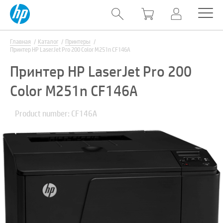
Главная
Каталог
Принтеры
Принтер HP LaserJet Pro 200 Color M251n CF146A
Принтер HP LaserJet Pro 200
Color M251n CF146A
Product number: CF146A