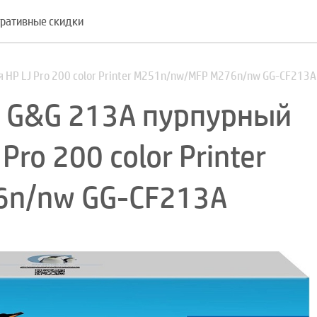
ративные скидки
 HP LJ Pro 200 color Printer M251n/nw/MFP M276n/nw GG-CF213A
 G&G 213A пурпурный
Pro 200 color Printer
6n/nw GG-CF213A