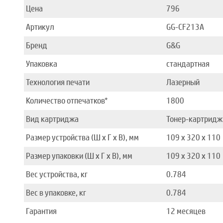
Цена
796
Артикул
GG-CF213A
Бренд
G&G
Упаковка
стандартная
Технология печати
Лазерный
Количество отпечатков*
1800
Вид картриджа
Тонер-картридж
Размер устройства (Ш x Г x В), мм
109 x 320 x 110
Размер упаковки (Ш x Г x В), мм
109 x 320 x 110
Вес устройства, кг
0.784
Вес в упаковке, кг
0.784
Гарантия
12 месяцев