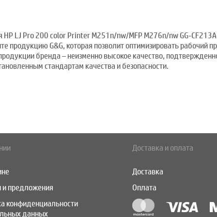
HP LJ Pro 200 color Printer M251n/nw/MFP M276n/nw GG-CF213A 
те продукцию G&G, которая позволит оптимизировать рабочий пр
 продукции бренда – неизменно высокое качество, подтвержден
тановленным стандартам качества и безопасности.
нии
Доставка и оплата
ине
Доставка
 и предложения
Оплата
ка конфиденциальности
альных данных