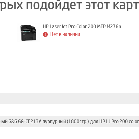
орых подойдет этот кар
HP LaserJet Pro Color 200 MFP M276n
Нет в наличии
ый G&G GG-CF213A пурпурный (1800стр.) для HP LJ Pro 200 colo