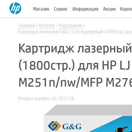
Магазин
Сервис
Информация
Акции
Корпо
Главная
Каталог
Картриджи
Картридж лазерный G&G 213A пурпурный (1800стр.) для
Картридж лазерный
(1800стр.) для HP LJ 
M251n/nw/MFP M27
Product number: GG-CF213A