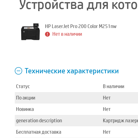
Устройства для кот
HP LaserJet Pro 200 Color M251nw
Нет в наличии
Технические характеристики
Статус
В наличии
По акции
Нет
Новинка
Нет
generation description
Картридж лазерн
Бесплатная доставка
Нет