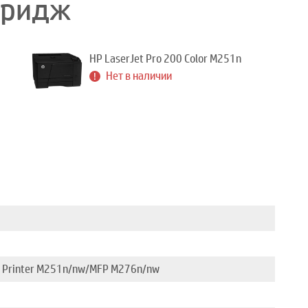
тридж
HP LaserJet Pro 200 Color M251n
Нет в наличии
r Printer M251n/nw/MFP M276n/nw