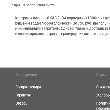
* при 5% заполнении листа
Картридж лазерный G&G 213A пурпурный (1800стр.) для 
решение задач любой сложности. За 796 руб. вы получи
минимальными затратами. Одно из главных достоинств
изделия проходят строгую проверку на соответствие ус
О продукции
О компа
Возврат товара
О магаз
Гарантия
Жалобы
Обзоры
Полити
персон