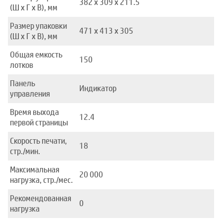
382 x 309 x 211.5
(Ш x Г x В), мм
Размер упаковки
471 x 413 x 305
(Ш x Г x В), мм
Общая емкость
150
лотков
Панель
Индикатор
управления
Время выхода
12.4
первой страницы
Скорость печати,
18
стр./мин.
Максимальная
20 000
нагрузка, стр./мес.
Рекомендованная
0
нагрузка