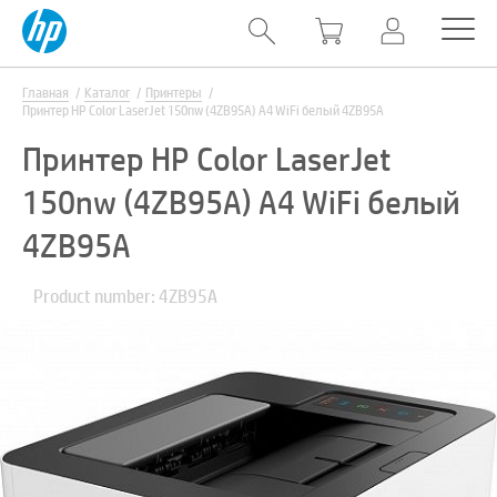
Главная
Каталог
Принтеры
Принтер HP Color LaserJet 150nw (4ZB95A) A4 WiFi белый 4ZB95A
Принтер HP Color LaserJet
150nw (4ZB95A) A4 WiFi белый
4ZB95A
Product number: 4ZB95A