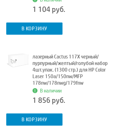
1 104 руб.
В КОРЗИНУ
лазерный Cactus 117X черный/
пурпурный/желтый/голубой набор
4шт.упак. (1300 стр.) для HP Color
Laser 150a/150nw/MFP
178nw/178nwg/179fnw
В наличии
1 856 руб.
В КОРЗИНУ