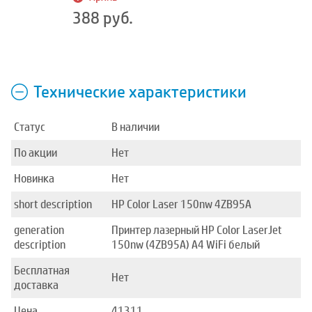
388 руб.
Технические характеристики
Статус
В наличии
По акции
Нет
Новинка
Нет
short description
HP Color Laser 150nw 4ZB95A
generation
Принтер лазерный HP Color LaserJet
description
150nw (4ZB95A) A4 WiFi белый
Бесплатная
Нет
доставка
Цена
41311