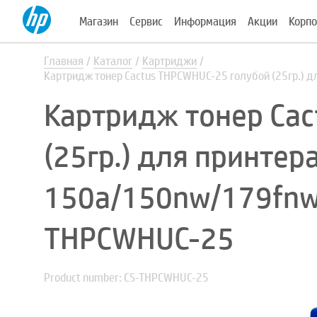
Магазин
Сервис
Информация
Акции
Корпо
Главная
Каталог
Картриджи
Картридж тонер Cactus THPCWHUC-25 голубой (25гр.) 
Картридж тонер Cac
(25гр.) для принтера
150a/150nw/179fnw
THPCWHUC-25
Product number: CS-THPCWHUC-25