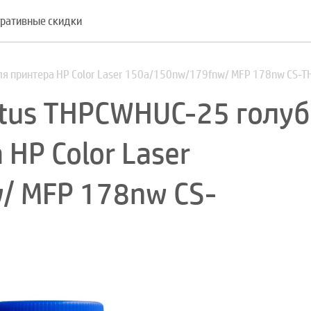
ративные скидки
для принтера HP Color Laser 150a/150nw/179fnw/ MFP 178nw CS
tus THPCWHUC-25 голу
 HP Color Laser
/ MFP 178nw CS-