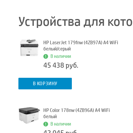
Устройства для кот
HP LaserJet 179fnw (4ZB97A) A4 WiFi
белый/серый
В наличии
45 438 руб.
В КОРЗИНУ
HP Color 178nw (4ZB96A) A4 WiFi
белый
В наличии