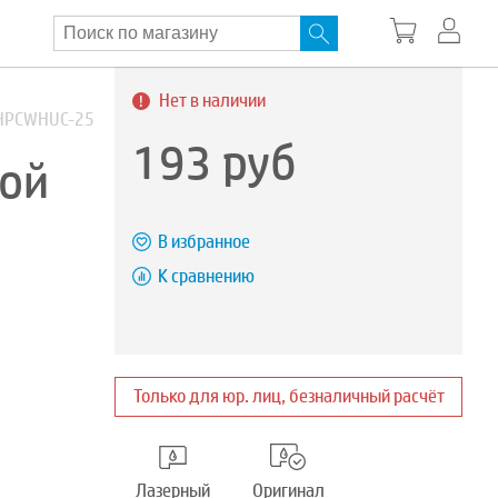
Нет в наличии
-THPCWHUC-25
193
руб
бой
В избранное
К сравнению
Только для юр. лиц, безналичный расчёт
Лазерный
Оригинал