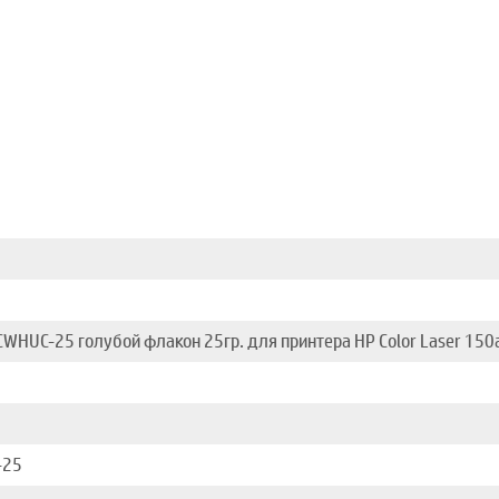
CWHUC-25 голубой флакон 25гр. для принтера HP Color Laser 1
-25