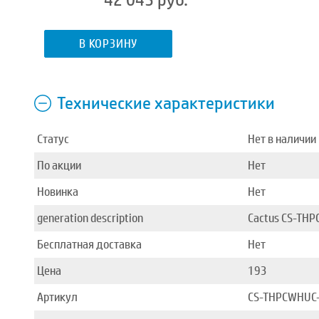
42 045 руб.
В КОРЗИНУ
Технические характеристики
Статус
Нет в наличии
По акции
Нет
Новинка
Нет
generation description
Cactus CS-THP
Бесплатная доставка
Нет
Цена
193
Артикул
CS-THPCWHUC