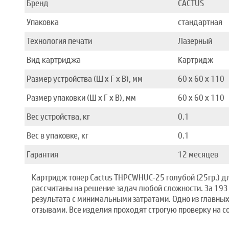
Бренд
CACTUS
Упаковка
стандартная
Технология печати
Лазерный
Вид картриджа
Картридж
Размер устройства (Ш x Г x В), мм
60 x 60 x 110
Размер упаковки (Ш x Г x В), мм
60 x 60 x 110
Вес устройства, кг
0.1
Вес в упаковке, кг
0.1
Гарантия
12 месяцев
Картридж тонер Cactus THPCWHUC-25 голубой (25гр.) д
рассчитаны на решение задач любой сложности. За 193
результата с минимальными затратами. Одно из главн
отзывами. Все изделия проходят строгую проверку на с