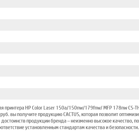
ля принтера HP Color Laser 150a/150nw/179fnw/ MFP 178nw CS-T
 руб. вы получите продукцию CACTUS, которая позволит оптимизи
ых достоинств продукции бренда – неизменно высокое качество
оответствие установленным стандартам качества и безопасности.