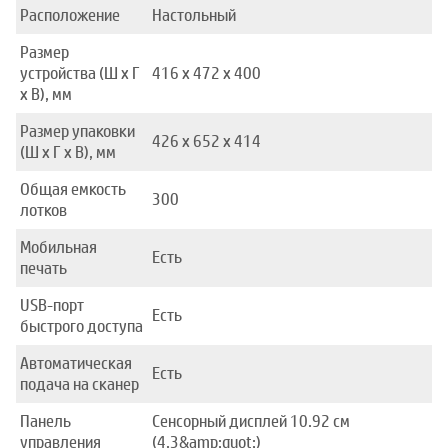
Расположение
Настольный
Размер
устройства (Ш x Г
416 x 472 x 400
x В), мм
Размер упаковки
426 x 652 x 414
(Ш x Г x В), мм
Общая емкость
300
лотков
Мобильная
Есть
печать
USB-порт
Есть
быстрого доступа
Автоматическая
Есть
подача на сканер
Панель
Сенсорный дисплей 10.92 см
управления
(4.3&amp;quot;)