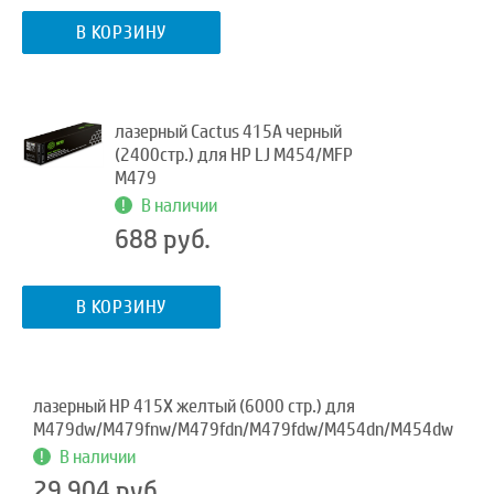
В КОРЗИНУ
лазерный Cactus 415A черный
(2400стр.) для HP LJ M454/MFP
M479
В наличии
688 руб.
В КОРЗИНУ
лазерный HP 415X желтый (6000 стр.) для
M479dw/M479fnw/M479fdn/M479fdw/M454dn/M454dw
В наличии
29 904 руб.