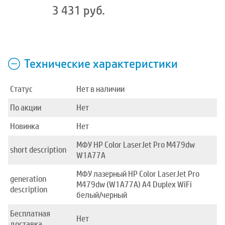
3 431 руб.
Технические характеристики
Статус
Нет в наличии
По акции
Нет
Новинка
Нет
МФУ HP Color LaserJet Pro M479dw
short description
W1A77A
МФУ лазерный HP Color LaserJet Pro
generation
M479dw (W1A77A) A4 Duplex WiFi
description
белый/черный
Бесплатная
Нет
доставка