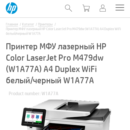
Главная
Каталог
Принтеры
Принтер МФУ лазерный HP Color LaserJet Pro M479dw (W1A77A) A4 Duplex WiFi
белый/черный W1A77A
Принтер МФУ лазерный HP
Color LaserJet Pro M479dw
(W1A77A) A4 Duplex WiFi
белый/черный W1A77A
Product number: W1A77A