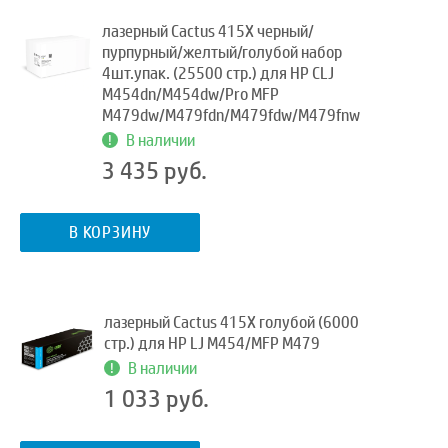
лазерный Cactus 415X черный/
пурпурный/желтый/голубой набор
4шт.упак. (25500‬ стр.) для HP CLJ
M454dn/M454dw/Pro MFP
M479dw/M479fdn/M479fdw/M479fnw
В наличии
3 435 руб.
В КОРЗИНУ
лазерный Cactus 415X голубой (6000
стр.) для HP LJ M454/MFP M479
В наличии
1 033 руб.