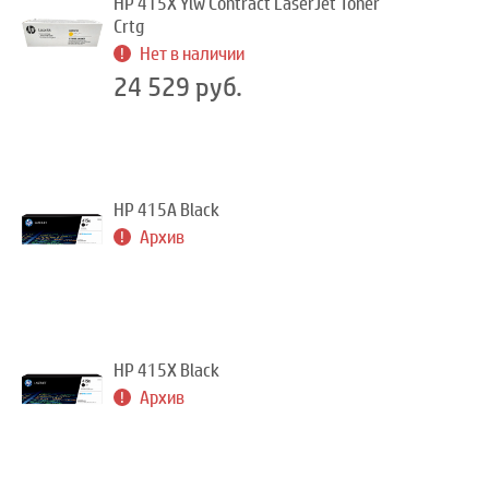
HP 415X Ylw Contract LaserJet Toner
Crtg
Нет в наличии
24 529 руб.
HP 415A Black
Архив
HP 415X Black
Архив