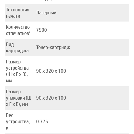
Технология
Лазерный
печати
Количество
7500
отпечатков*
Вид
Тонер-картридж
картриджа
Размер
устройства
90 x 320 x 100
(Ш x Г x В),
мм
Размер
упаковки (Ш
90 x 320 x 100
x Г x В), мм
Вес
устройства,
0.775
кг