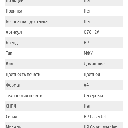
По акции
Нет
Новинка
Нет
Бесплатная доставка
Нет
Артикул
Q7812A
Бренд
HP
Тип
МФУ
Вид
Домашние
Цветность печати
Цветной
Формат
A4
Технология печати
Лазерный
СНПЧ
Нет
Серия
HP LaserJet
Модель
HP Color LaserJet