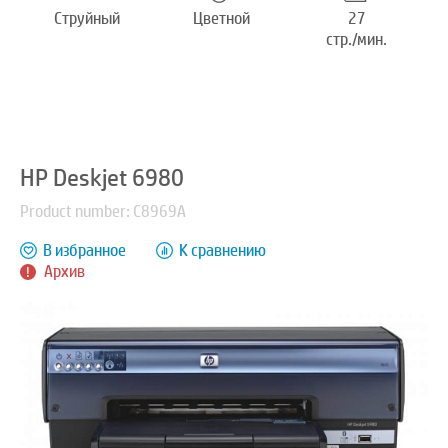
Струйный
Цветной
27
стр./мин.
HP Deskjet 6980
Product number: C8969A
В избранное
К сравнению
Архив