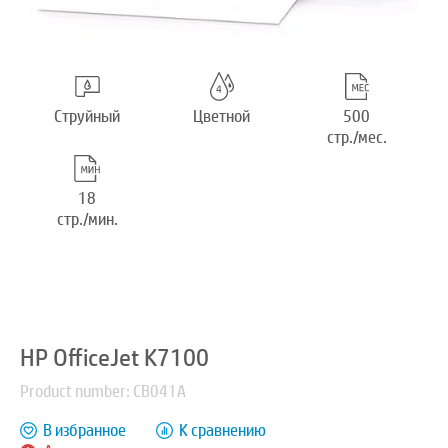
Струйный
Цветной
500
стр./мес.
18
стр./мин.
HP OfficeJet K7100
Product number: CB041A
В избранное
К сравнению