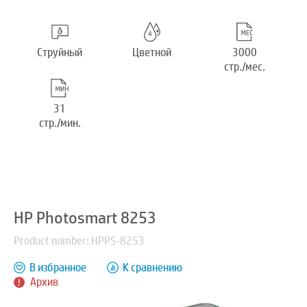
Струйный
Цветной
3000
стр./мес.
31
стр./мин.
HP Photosmart 8253
Product number: HPPS-8253
В избранное
К сравнению
Архив