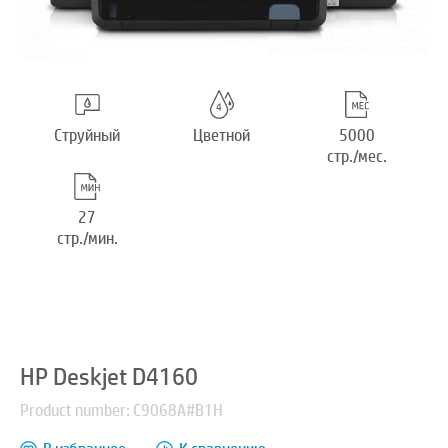
Струйный
Цветной
5000
стр./мес.
27
стр./мин.
HP Deskjet D4160
Product number: C9068A#B1H