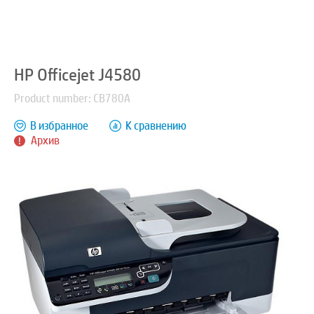
HP Officejet J4580
Product number: CB780A
В избранное
К сравнению
Архив