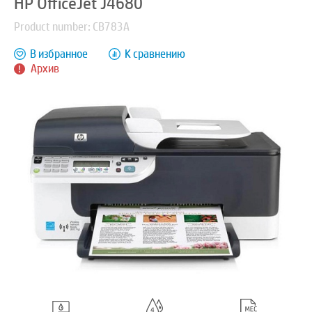
HP OfficeJet J4680
Product number: CB783A
В избранное
К сравнению
Архив