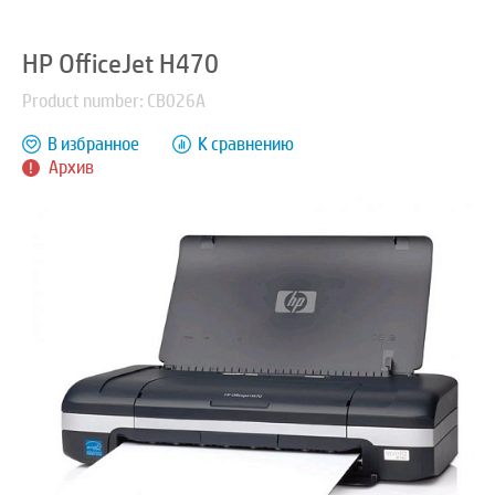
HP OfficeJet H470
Product number: CB026A
В избранное
К сравнению
Архив