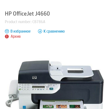
HP OfficeJet J4660
Product number: CB786A
В избранное
К сравнению
Архив