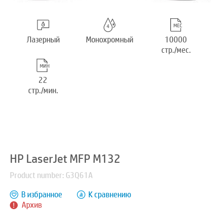
Лазерный
Монохромный
10000
стр./мес.
22
стр./мин.
HP LaserJet MFP M132
Product number: G3Q61A
В избранное
К сравнению
Архив