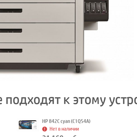
 подходят к этому устр
HP 842C cyan (C1Q54A)
Нет в наличии