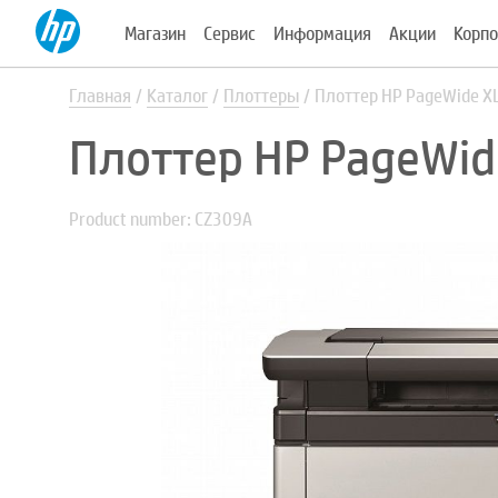
Магазин
Сервис
Информация
Акции
Корпо
Главная
Каталог
Плоттеры
Плоттер HP PageWide X
Плоттер HP PageWid
Product number: CZ309A