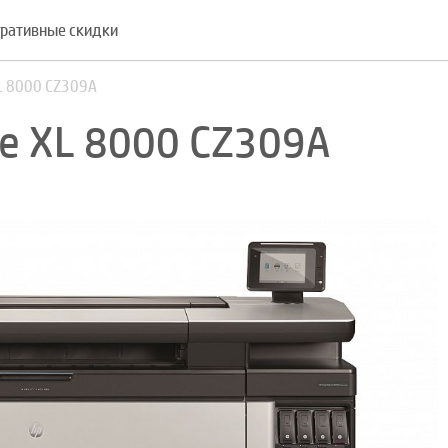
ративные скидки
L 8000 CZ309A
e XL 8000 CZ309A