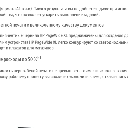
 формата A1 в час). Такого результата вы не добьетесь даже при ис
йства, что позволяет ускорить выполнение заданий.
тной печати и великолепному качеству документов
: пигментные чернила HP PageWide XL предназначены для создания 
я им устройства HP PageWide XL легко конкурируют со светодиодным
рт и плакатов для магазинов.
h1
ые расходы до 50 %
оимость черно-белой печати не превышает стоимости использовани
диному рабочему процессу вы сможете сэкономить время, отказавшись