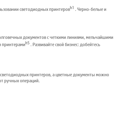
h1
пользовании светодиодных принтеров
. Черно-белые и
долговечных документов с четкими линиями, мельчайшими
h5
и принтерами
. Развивайте свой бизнес: добейтесь
я светодиодных принтеров, а цветные документы можно
 от ручных операций.