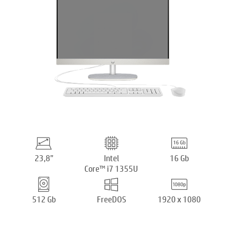
23,8”
Intel
16 Gb
Core™ i7 1355U
512 Gb
FreeDOS
1920 x 1080