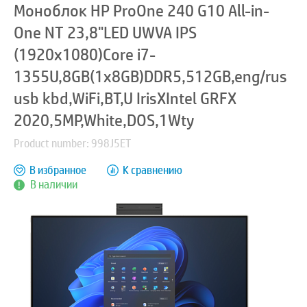
Моноблок HP ProOne 240 G10 All-in-
One NT 23,8"LED UWVA IPS
(1920x1080)Core i7-
1355U,8GB(1x8GB)DDR5,512GB,eng/rus
usb kbd,WiFi,BT,U IrisXIntel GRFX
2020,5MP,White,DOS,1Wty
Product number: 998J5ET
В избранное
К сравнению
В наличии