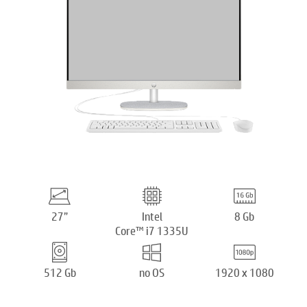
27”
Intel
8 Gb
Core™ i7 1335U
512 Gb
no OS
1920 x 1080