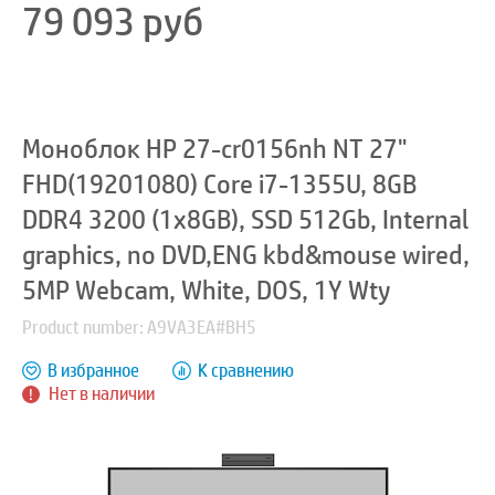
79 093
руб
Моноблок HP 27-cr0156nh NT 27"
FHD(19201080) Core i7-1355U, 8GB
DDR4 3200 (1x8GB), SSD 512Gb, Internal
graphics, no DVD,ENG kbd&mouse wired,
5MP Webcam, White, DOS, 1Y Wty
Product number: A9VA3EA#BH5
В избранное
К сравнению
Нет в наличии