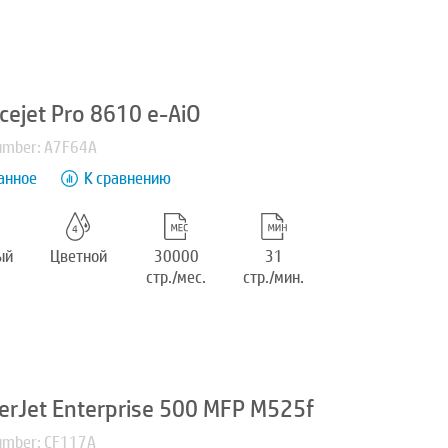
icejet Pro 8610 e-AiO
umber: A7F64A
анное
К сравнению
ый
Цветной
30000
31
стр./мес.
стр./мин.
erJet Enterprise 500 MFP M525f
umber: CF117A