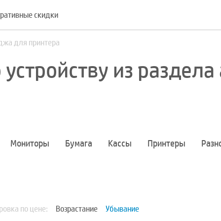
ративные скидки
джа для принтера
 устройству из раздела
Мониторы
Бумага
Кассы
Принтеры
Разн
ровка по цене:
Возрастание
Убывание