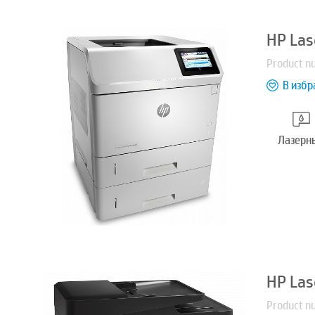
HP Las
Product n
В избр
Лазерн
HP Las
Product n