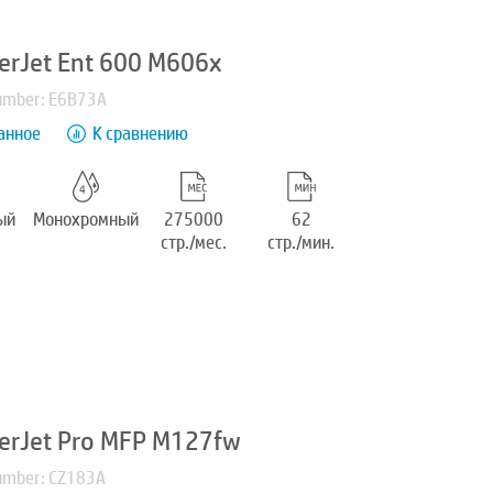
erJet Ent 600 M606x
umber: E6B73A
анное
К сравнению
ый
Монохромный
275000
62
стр./мес.
стр./мин.
erJet Pro MFP M127fw
umber: CZ183A