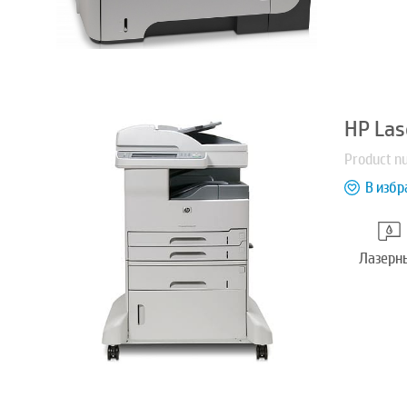
HP Las
Product 
В избр
Лазерн