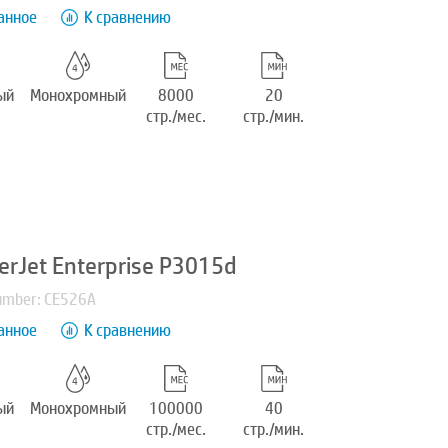
анное
К сравнению
ый
Монохромный
8000
20
стр./мес.
стр./мин.
erJet Enterprise P3015d
umber: CE526A
анное
К сравнению
ый
Монохромный
100000
40
стр./мес.
стр./мин.