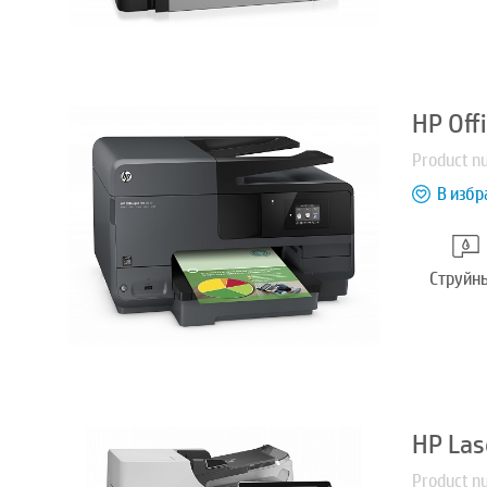
HP Off
Product n
В избр
Струйн
HP Las
Product n