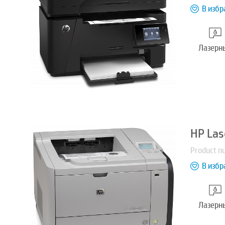
В избр
Лазерн
HP Las
Product n
В избр
Лазерн