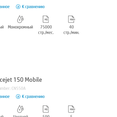
анное
К сравнению
ый
Монохромный
75000
40
стр./мес.
стр./мин.
icejet 150 Mobile
umber: CN550A
анное
К сравнению
ый
Цветной
500
5