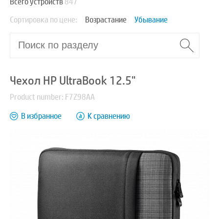
Всего устройств
847
Сортировка по цене:
Возрастание
Убывание
Чехол HP UltraBook 12.5"
Product number: F7Z98AA
В избранное
К сравнению