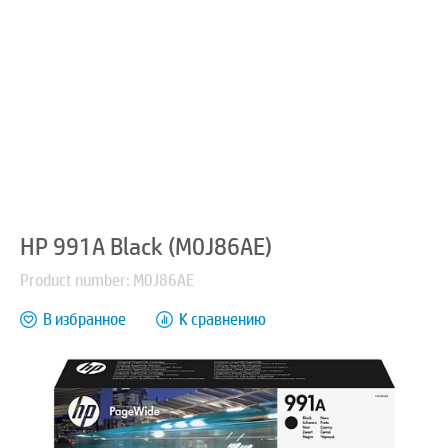
HP 991A Black (M0J86AE)
Product number: M0J86AE
В избранное
К сравнению