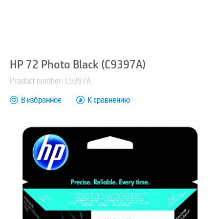
HP 72 Photo Black (C9397A)
Product number: C9397A
В избранное
К сравнению