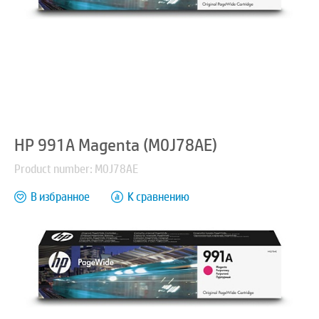
HP 991A Magenta (M0J78AE)
Product number: M0J78AE
В избранное
К сравнению