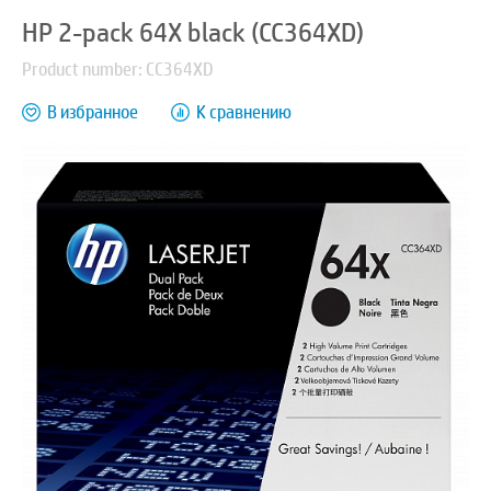
HP 2-pack 64X black (CC364XD)
Product number: CC364XD
В избранное
К сравнению