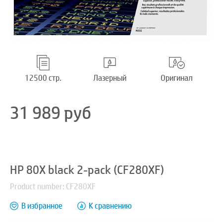
12500 стр.
Лазерный
Оригинал
31 989
руб
HP 80X black 2-pack (CF280XF)
Product number: CF280XF
В избранное
К сравнению