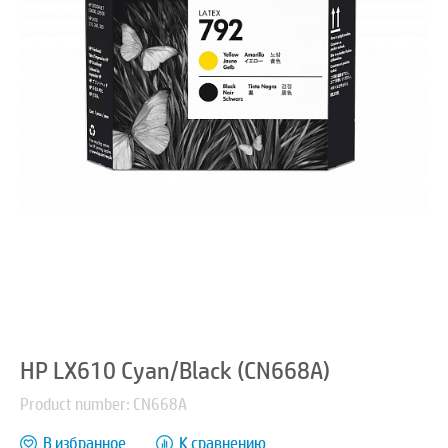
HP LX610 Cyan/Black (CN668A)
Product number: CN668A
В избранное
К сравнению