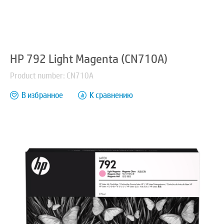
HP 792 Light Magenta (CN710A)
Product number: CN710A
В избранное
К сравнению