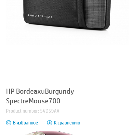
HP BordeaxuBurgundy
SpectreMouse700
Product number: 5VD59AA
В избранное
К сравнению