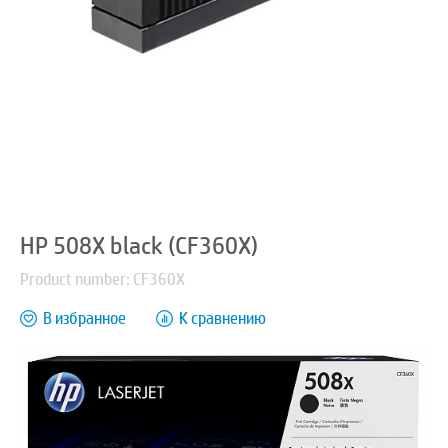
HP 508X black (CF360X)
Product number: CF360X
В избранное
К сравнению