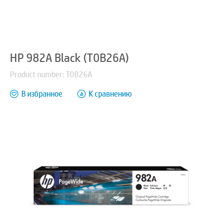
HP 982A Black (T0B26A)
Product number: T0B26A
В избранное
К сравнению