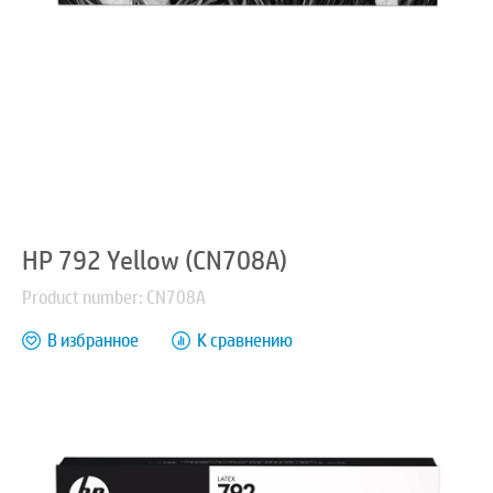
HP 792 Yellow (CN708A)
Product number: CN708A
В избранное
К сравнению