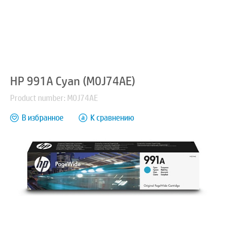
HP 991A Cyan (M0J74AE)
Product number: M0J74AE
В избранное
К сравнению