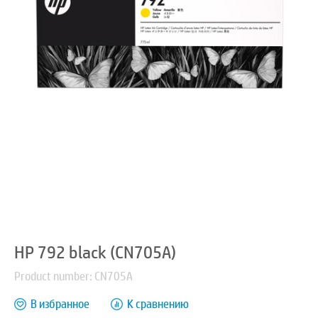
HP 792 black (CN705A)
Product number: CN705A
В избранное
К сравнению