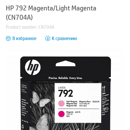
HP 792 Magenta/Light Magenta
(CN704A)
Product number: CN704A
В избранное
К сравнению