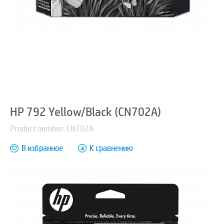
HP 792 Yellow/Black (CN702A)
Product number: CN702A
В избранное
К сравнению