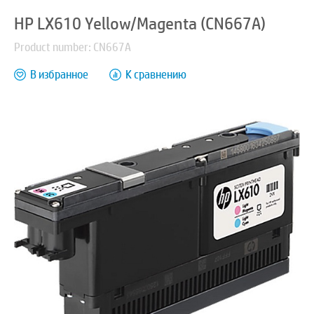
HP LX610 Yellow/Magenta (CN667A)
Product number: CN667A
В избранное
К сравнению