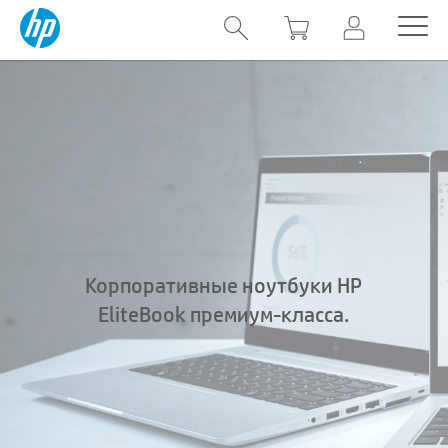
Корпоративные ноутбуки HP
EliteBook премиум-класса.