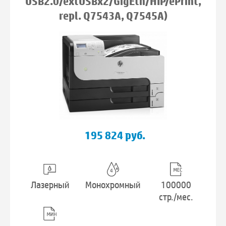
USB2.0/extUSBx2/GigEth/HIP/ePrint,
repl. Q7543A, Q7545A)
195 824 руб.
Лазерный
Монохромный
100000
стр./мес.