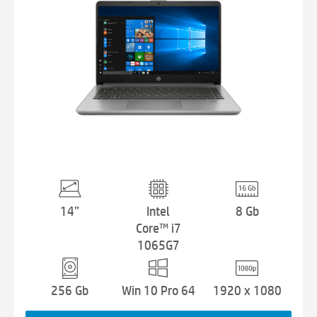
14”
Intel
8 Gb
Core™ i7
1065G7
256 Gb
Win 10 Pro 64
1920 x 1080