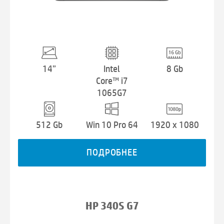
14”
Intel
8 Gb
Core™ i7
1065G7
512 Gb
Win 10 Pro 64
1920 x 1080
ПОДРОБНЕЕ
HP 340S G7