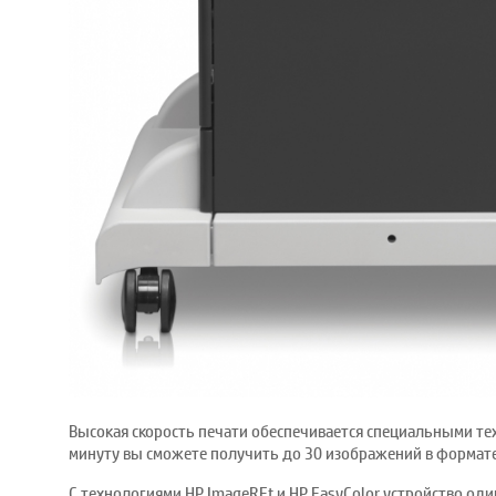
Высокая скорость печати обеспечивается специальными тех
минуту вы сможете получить до 30 изображений в формате
С технологиями HP ImageREt и HP EasyColor устройство од