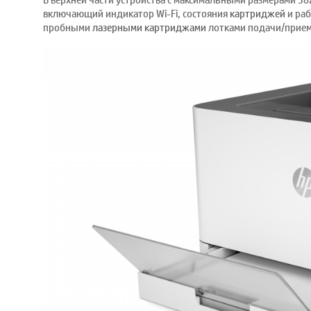
В верхней части устройства с максимальными размерами 38
включающий индикатор Wi-Fi, состояния
картриджей
и раб
пробными
лазерными картриджами
лотками подачи/приема