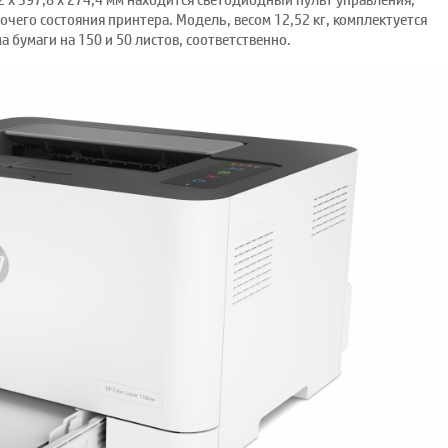
2 х 397,8 х 274,4 мм находится светодиодный пульт управления,
очего состояния принтера. Модель, весом 12,52 кг, комплектуется
 бумаги на 150 и 50 листов, соответственно.