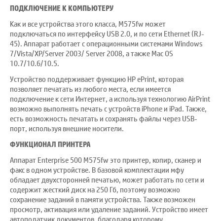
ПОДКЛЮЧЕНИЕ К КОМПЬЮТЕРУ
Как и все устройства этого класса, M575fw может
подключаться по интерфейсу USB 2.0, и по сети Ethernet (RJ-
45). Аппарат работает с операционными системами Windows
7/Vista/XP/Server 2003/ Server 2008, а также Mac OS
10.7/10.6/10.5.
Устройство поддерживает функцию HP ePrint, которая
позволяет печатать из любого места, если имеется
подключение к сети Интернет, а используя технологию AirPrint
возможно выполнять печать с устройств iPhone и iPad. Также,
есть возможность печатать и сохранять файлы через USB-
порт, используя внешние носители.
ФУНКЦИОНАЛ ПРИНТЕРА
Аппарат Enterprise 500 M575fw это принтер, копир, сканер и
факс в одном устройстве. В базовой комплектации мфу
обладает двухсторонней печатью, может работать по сети и
содержит жесткий диск на 250 Гб, поэтому возможно
сохранение заданий в памяти устройства. Также возможен
просмотр, активация или удаление заданий. Устройство имеет
автоподатчик документов, благодаря которому