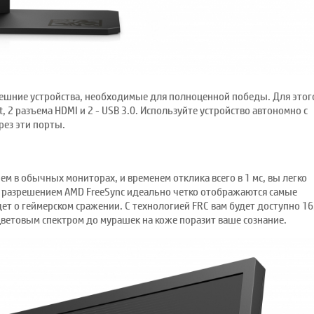
нешние устройства, необходимые для полноценной победы. Для этог
 2 разъема HDMI и 2 - USB 3.0. Используйте устройство автономно с
ез эти порты.
ем в обычных мониторах, и временем отклика всего в 1 мс, вы легко
С разрешением AMD FreeSync идеально четко отображаются самые
дет о геймерском сражении. С технологией FRC вам будет доступно 16
цветовым спектром до мурашек на коже поразит ваше сознание.