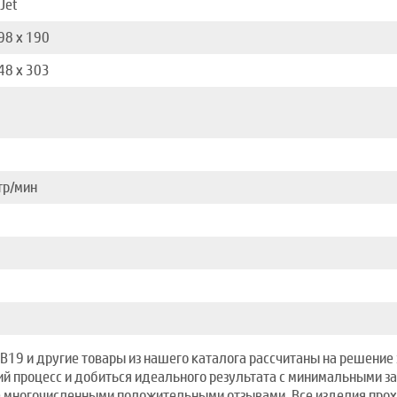
Jet
98 x 190
48 x 303
тр/мин
B19 и другие товары из нашего каталога рассчитаны на решение 
ий процесс и добиться идеального результата с минимальными за
е многочисленными положительными отзывами. Все изделия прох