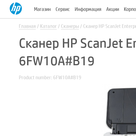
Магазин
Сервис
Информация
Акции
Корпо
Главная
Каталог
Сканеры
Сканер HP ScanJet Enter
Сканер HP ScanJet E
6FW10A#B19
Product number: 6FW10A#B19