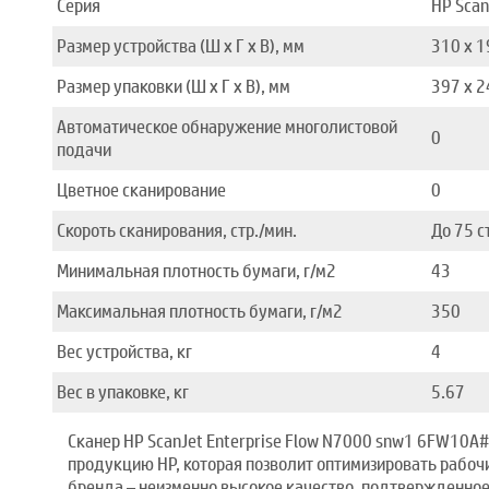
Серия
HP Scan
Размер устройства (Ш x Г x В), мм
310 x 1
Размер упаковки (Ш x Г x В), мм
397 x 2
Автоматическое обнаружение многолистовой
0
подачи
Цветное сканирование
0
Скороть сканирования, стр./мин.
До 75 с
Минимальная плотность бумаги, г/м2
43
Максимальная плотность бумаги, г/м2
350
Вес устройства, кг
4
Вес в упаковке, кг
5.67
Сканер HP ScanJet Enterprise Flow N7000 snw1 6FW10A#
продукцию HP, которая позволит оптимизировать рабоч
бренда – неизменно высокое качество, подтвержденно