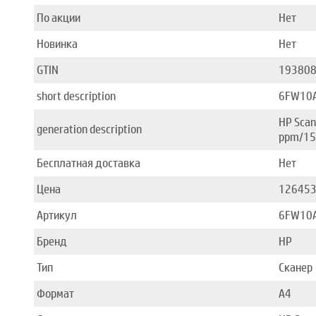
По акции
Нет
Новинка
Нет
GTIN
19380
short description
6FW10
HP Scan
generation description
ppm/15
Бесплатная доставка
Нет
Цена
12645
Артикул
6FW10
Бренд
HP
Тип
Сканер
Формат
A4