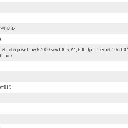
8948282
A
Jet Enterprise Flow N7000 snw1 (CIS, A4, 600 dpi, Ethernet 10/100/
0 ipm)
3
A#B19