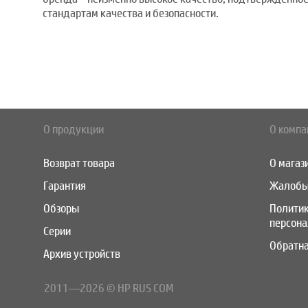
стандартам качества и безопасности.
О продукции
О компа
Возврат товара
О магаз
Гарантия
Жалобы
Обзоры
Полити
персон
Серии
Обратна
Архив устройств
2011—2026 © HP RUS COM