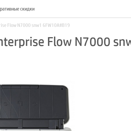
ративные скидки
prise Flow N7000 snw1 6FW10A#B19
nterprise Flow N7000 sn