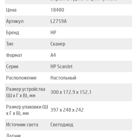
Цена
18480
Артикул
L2759A
Бренд
HP
Тип
Сканер
Формат
A4
Серия
HP ScanJet
Расположение
Настольный
Размер устройства
300 x 172.9 x 152.1
(Ш x Г x В), мм
Размер упаковки (Ш
397 x 248 x 242
x Г x В), мм
Источник света
Светодиод
Датчик