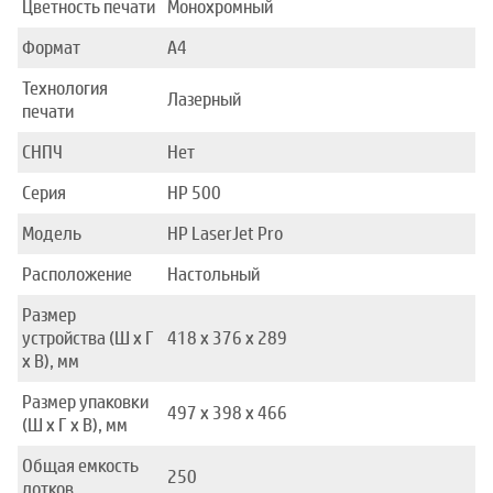
Цветность печати
Монохромный
Формат
A4
Технология
Лазерный
печати
СНПЧ
Нет
Серия
HP 500
Модель
HP LaserJet Pro
Расположение
Настольный
Размер
устройства (Ш x Г
418 x 376 x 289
x В), мм
Размер упаковки
497 x 398 x 466
(Ш x Г x В), мм
Общая емкость
250
лотков