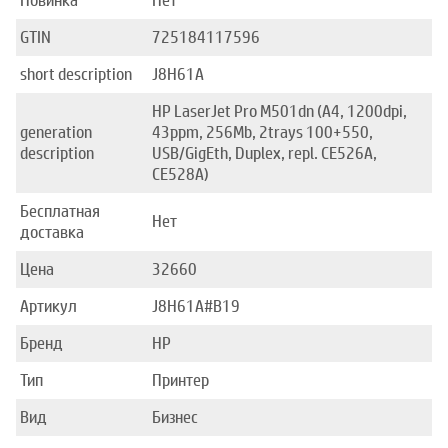
Новинка
Нет
GTIN
725184117596
short description
J8H61A
HP LaserJet Pro M501dn (A4, 1200dpi,
generation
43ppm, 256Mb, 2trays 100+550,
description
USB/GigEth, Duplex, repl. CE526A,
CE528A)
Бесплатная
Нет
доставка
Цена
32660
Артикул
J8H61A#B19
Бренд
HP
Тип
Принтер
Вид
Бизнес