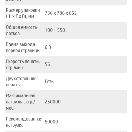
Размер упаковки
736 x 786 x 652
(Ш x Г x В), мм
Общая емкость
100 + 550
лотков
Время выхода
6.3
первой страницы
Скорость печати,
56
стр./мин.
Двухсторонняя
Есть
печать
Максимальная
нагрузка, стр./
250000
мес.
Рекомендованная
50000
нагрузка