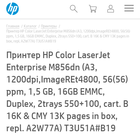
Главная
Каталог
Принтеры
Принтер HP Color LaserJet Enterprise M856dn (A3, 1200dpi,ImageREt4800, 56(56)
ppm, 1,5 GB, 16GB EMMC, Duplex, 2trays 550+100, cart. B 16K & CMY 13K pages in
box, repl. A2W77A) T3U51A#B19
Принтер HP Color LaserJet
Enterprise M856dn (A3,
1200dpi,ImageREt4800, 56(56)
ppm, 1,5 GB, 16GB EMMC,
Duplex, 2trays 550+100, cart. B
16K & CMY 13K pages in box,
repl. A2W77A) T3U51A#B19