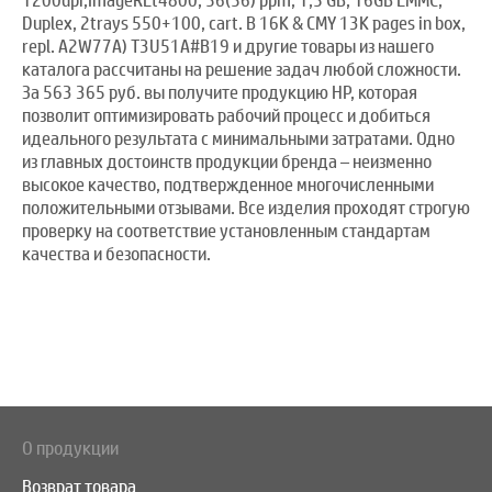
1200dpi,ImageREt4800, 56(56) ppm, 1,5 GB, 16GB EMMC,
Duplex, 2trays 550+100, cart. B 16K & CMY 13K pages in box,
repl. A2W77A) T3U51A#B19 и другие товары из нашего
каталога рассчитаны на решение задач любой сложности.
За 563 365 руб. вы получите продукцию HP, которая
позволит оптимизировать рабочий процесс и добиться
идеального результата с минимальными затратами. Одно
из главных достоинств продукции бренда – неизменно
высокое качество, подтвержденное многочисленными
положительными отзывами. Все изделия проходят строгую
проверку на соответствие установленным стандартам
качества и безопасности.
О продукции
Возврат товара