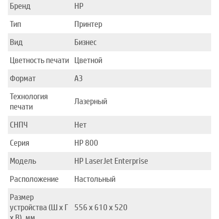
Бренд
HP
Тип
Принтер
Вид
Бизнес
Цветность печати
Цветной
Формат
A3
Технология
Лазерный
печати
СНПЧ
Нет
Серия
HP 800
Модель
HP LaserJet Enterprise
Расположение
Настольный
Размер
устройства (Ш x Г
556 x 610 x 520
x В), мм