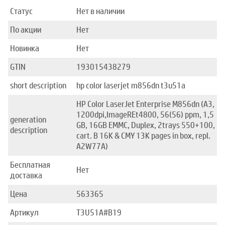
Статус
Нет в наличии
По акции
Нет
Новинка
Нет
GTIN
193015438279
short description
hp color laserjet m856dn t3u51a
HP Color LaserJet Enterprise M856dn (A3,
1200dpi,ImageREt4800, 56(56) ppm, 1,5
generation
GB, 16GB EMMC, Duplex, 2trays 550+100,
description
cart. B 16K & CMY 13K pages in box, repl.
A2W77A)
Бесплатная
Нет
доставка
Цена
563365
Артикул
T3U51A#B19