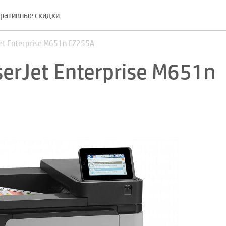
ративные скидки
Jet Enterprise M651n CZ255A
serJet Enterprise M651n