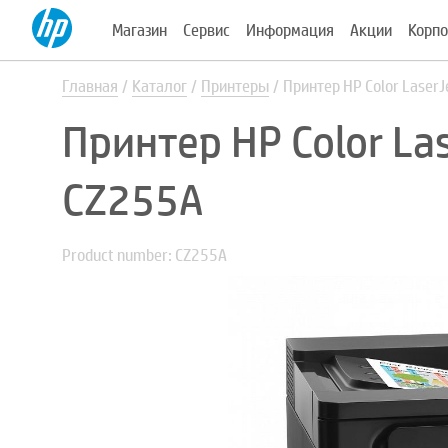
Магазин
Сервис
Информация
Акции
Корпо
Главная
Каталог
Принтеры
Принтер HP Color Laser
Принтер HP Color La
CZ255A
Product number: CZ255A