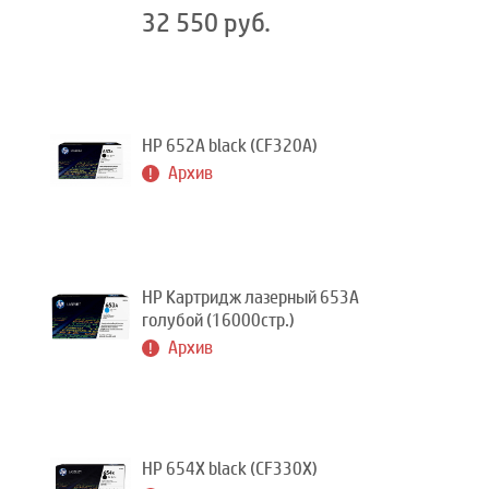
32 550 руб.
HP 652A black (CF320A)
Архив
HP Картридж лазерный 653A
голубой (16000стр.)
Архив
HP 654X black (CF330X)