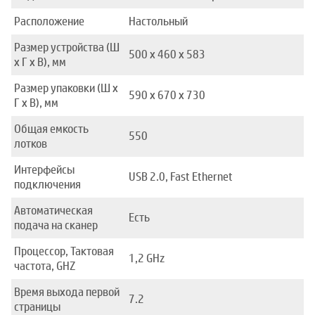
Расположение
Настольный
Размер устройства (Ш
500 x 460 x 583
x Г x В), мм
Размер упаковки (Ш x
590 x 670 x 730
Г x В), мм
Общая емкость
550
лотков
Интерфейсы
USB 2.0, Fast Ethernet
подключения
Автоматическая
Есть
подача на сканер
Процессор, Тактовая
1,2 GHz
частота, GHZ
Время выхода первой
7.2
страницы