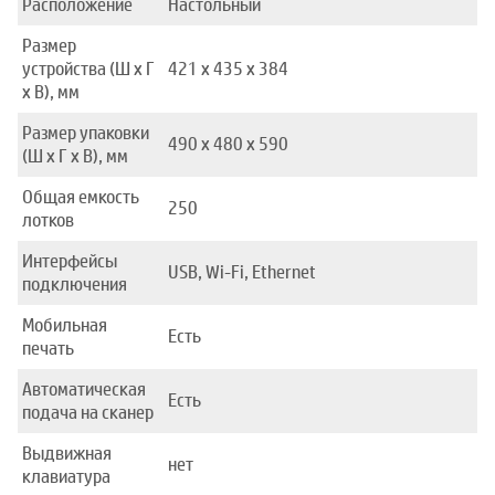
Расположение
Настольный
Размер
устройства (Ш x Г
421 х 435 х 384
x В), мм
Размер упаковки
490 x 480 x 590
(Ш x Г x В), мм
Общая емкость
250
лотков
Интерфейсы
USB, Wi-Fi, Ethernet
подключения
Мобильная
Есть
печать
Автоматическая
Есть
подача на сканер
Выдвижная
нет
клавиатура