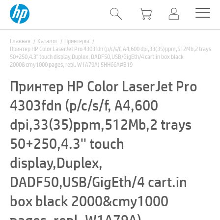
Главная
Каталог
Принтеры
Принтер HP Color LaserJet Pro 4303fdn (p/c/s/f, A4,600 dpi,33(35)ppm,512Mb,2 trays
50+250,4.3'' touch display,Duplex, DADF50,USB/GigEth/4 cart.in box black
2000&cmy1000 pages, repl. W1A79A) 5HH66A#B19
Принтер HP Color LaserJet Pro
4303fdn (p/c/s/f, A4,600
dpi,33(35)ppm,512Mb,2 trays
50+250,4.3'' touch
display,Duplex,
DADF50,USB/GigEth/4 cart.in
box black 2000&cmy1000