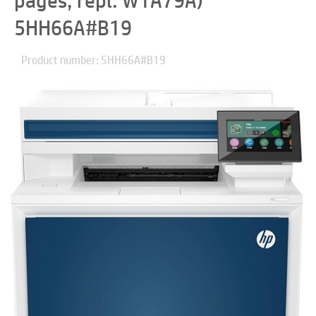
pages, repl. W1A79A)
5HH66A#B19
Product number: 5HH66A#B19