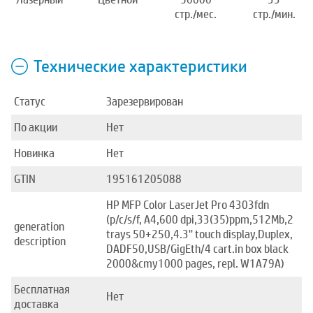
стр./мес.
стр./мин.
Технические характеристики
Статус
Зарезервирован
По акции
Нет
Новинка
Нет
GTIN
195161205088
HP MFP Color LaserJet Pro 4303fdn
(p/c/s/f, A4,600 dpi,33(35)ppm,512Mb,2
generation
trays 50+250,4.3'' touch display,Duplex,
description
DADF50,USB/GigEth/4 cart.in box black
2000&cmy1000 pages, repl. W1A79A)
Бесплатная
Нет
доставка