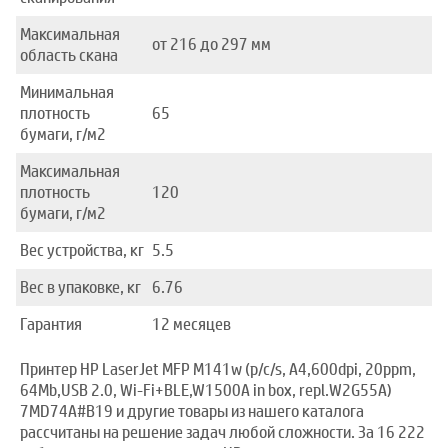
Максимальная
от 216 до 297 мм
область скана
Минимальная
плотность
65
бумаги, г/м2
Максимальная
плотность
120
бумаги, г/м2
Вес устройства, кг
5.5
Вес в упаковке, кг
6.76
Гарантия
12 месяцев
Принтер HP LaserJet MFP M141w (p/c/s, A4,600dpi, 20ppm,
64Mb,USB 2.0, Wi-Fi+BLE,W1500A in box, repl.W2G55A)
7MD74A#B19 и другие товары из нашего каталога
рассчитаны на решение задач любой сложности. За 16 222