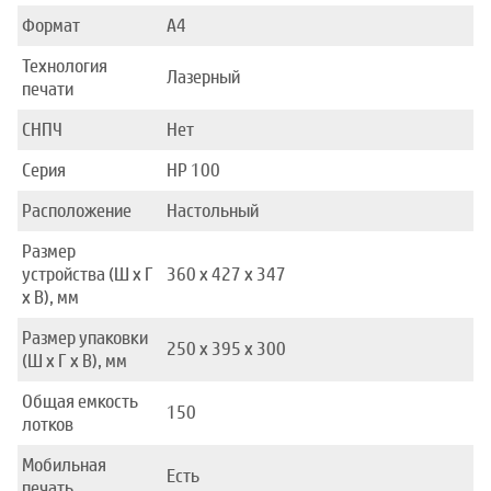
Формат
A4
Технология
Лазерный
печати
СНПЧ
Нет
Серия
HP 100
Расположение
Настольный
Размер
устройства (Ш x Г
360 x 427 x 347
x В), мм
Размер упаковки
250 x 395 x 300
(Ш x Г x В), мм
Общая емкость
150
лотков
Мобильная
Есть
печать