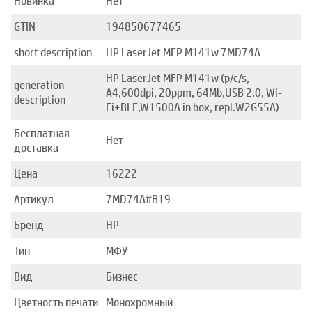
Новинка
Нет
GTIN
194850677465
short description
HP LaserJet MFP M141w 7MD74A
HP LaserJet MFP M141w (p/c/s,
generation
A4,600dpi, 20ppm, 64Mb,USB 2.0, Wi-
description
Fi+BLE,W1500A in box, repl.W2G55A)
Бесплатная
Нет
доставка
Цена
16222
Артикул
7MD74A#B19
Бренд
HP
Тип
МФУ
Вид
Бизнес
Цветность печати
Монохромный