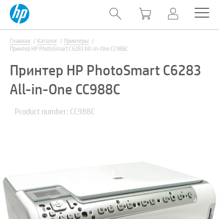
Главная
Каталог
Принтеры
Принтер HP PhotoSmart C6283 All-in-One CC988C
Принтер HP PhotoSmart C6283
All-in-One CC988C
Product number: CC988C