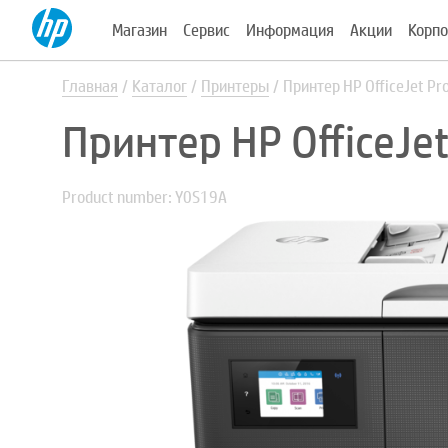
Магазин
Сервис
Информация
Акции
Корпо
Главная
Каталог
Принтеры
Принтер HP OfficeJet P
Принтер HP OfficeJe
Product number: Y0S19A