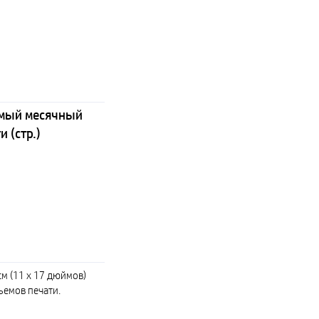
мый месячный
 (стр.)
см (11 x 17 дюймов)
ъемов печати.