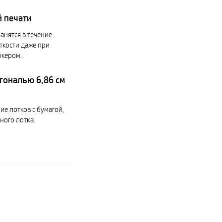
й печати
анятся в течение
ткости даже при
ркером.
гональю 6,86 см
е лотков с бумагой,
ного лотка.