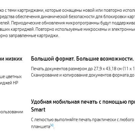
ко с теми картриджами, которые оснащены новой или повторно испо
средства обеспечения динамической безопасности для блокировки кар
телей. Периодические обновления микропрограммы будут поддержив
тавших картриджей. Повторно используемые микросхемы и электронны
орно заправленные картриджи.
ри низких
Большой формат. Большие возможности.
Печать документов размером до 27,9 x 43,18 см (11 x 1
Сканирование и копирование документов формата до 
ьше цветных
риджей HP
Удобная мобильная печать с помощью п
Smart
пользовании
С легкостью выполняйте печать практически с любого
[
4
]
планшета
.