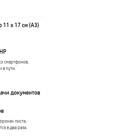
11 x 17 см (A3)
 HP
со смартфонов,
 в пути.
дачи документов
ов
оронах листа,
ся в два раза.