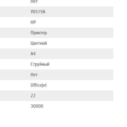
Нет
Y0S19A
HP
Принтер
Цветной
A4
Струйный
Нет
Officejet
22
30000