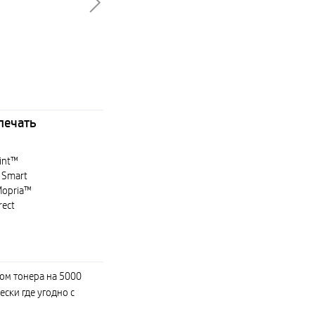
печать
int™
 Smart
Mopria™
rect
ом тонера на 5000
ски где угодно с