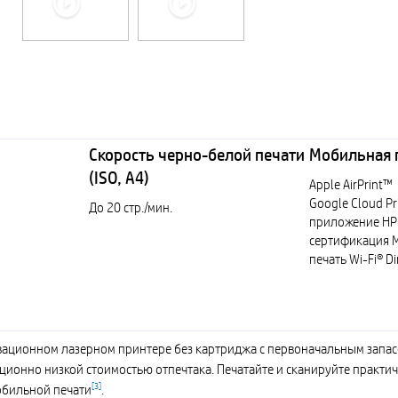
Скорость черно-белой печати
Мобильная 
(ISO, A4)
Apple AirPrint™
Google Cloud Pr
До 20 стр./мин.
приложение HP
сертификация 
печать Wi-Fi® Di
вационном лазерном принтере без картриджа
с первоначальным запас
ционно низкой стоимостью отпечтака. Печатайте и сканируйте практиче
[
3
]
обильной печати
.