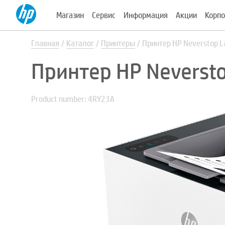
Магазин
Сервис
Информация
Акции
Корпо
Главная
Каталог
Принтеры
Принтер HP Neverstop 
Принтер HP Neverst
Product number: 4RY23A