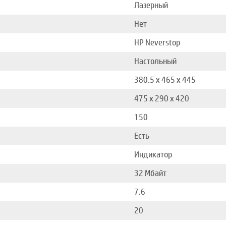
Лазерный
Нет
HP Neverstop
Настольный
380.5 x 465 x 445
475 x 290 x 420
150
Есть
Индикатор
32 Мбайт
7.6
20