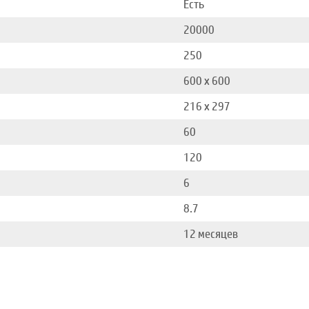
Есть
20000
250
600 x 600
216 x 297
60
120
6
8.7
12 месяцев