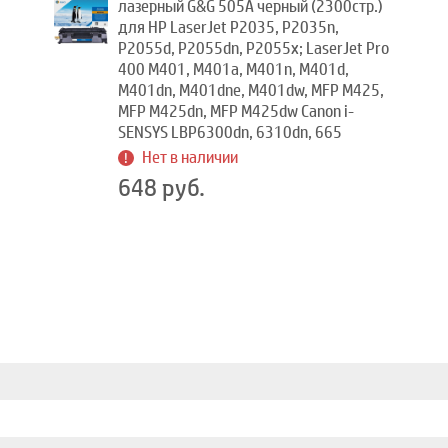
лазерный G&G 505A черный (2300стр.)
для HP LaserJet P2035, P2035n,
P2055d, P2055dn, P2055x; LaserJet Pro
400 M401, M401a, M401n, M401d,
M401dn, M401dne, M401dw, MFP M425,
MFP M425dn, MFP M425dw Canon i-
SENSYS LBP6300dn, 6310dn, 665
Нет в наличии
648 руб.