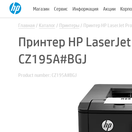
Магазин
Сервис
Информация
Акции
Корпо
Главная
Каталог
Принтеры
Принтер HP LaserJet P
Принтер HP LaserJet
CZ195A#BGJ
Product number: CZ195A#BGJ