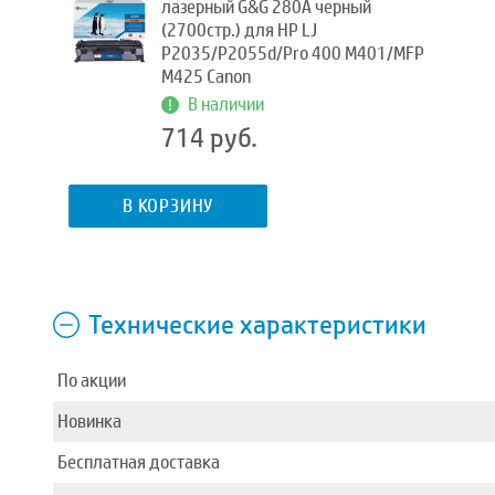
лазерный G&G 280A черный
(2700стр.) для HP LJ
P2035/P2055d/Pro 400 M401/MFP
M425 Canon
В наличии
714 руб.
В КОРЗИНУ
Технические характеристики
По акции
Новинка
Бесплатная доставка