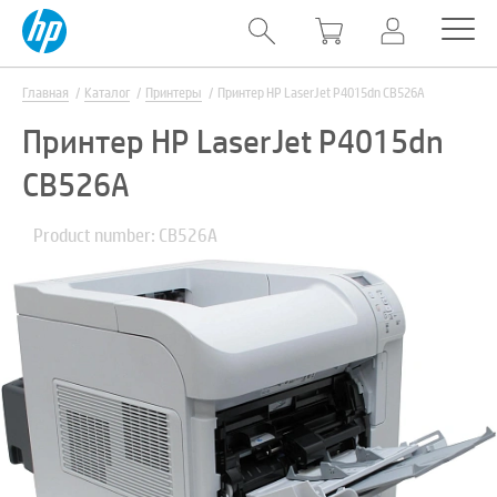
Главная
Каталог
Принтеры
Принтер HP LaserJet P4015dn CB526A
Принтер HP LaserJet P4015dn
CB526A
Product number: CB526A