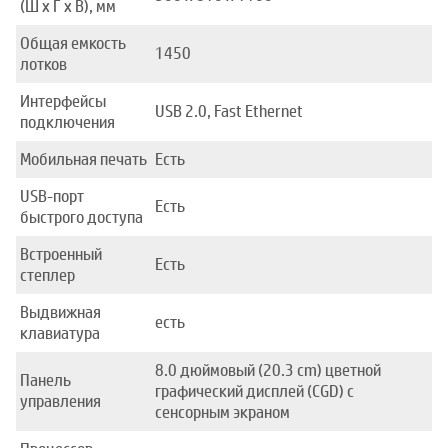
(Ш x Г x В), мм
Общая емкость
1450
лотков
Интерфейсы
USB 2.0, Fast Ethernet
подключения
Мобильная печать
Есть
USB-порт
Есть
быстрого доступа
Встроенный
Есть
степлер
Выдвижная
есть
клавиатура
8.0 дюймовый (20.3 cm) цветной
Панель
графический дисплей (CGD) с
управления
сенсорным экраном