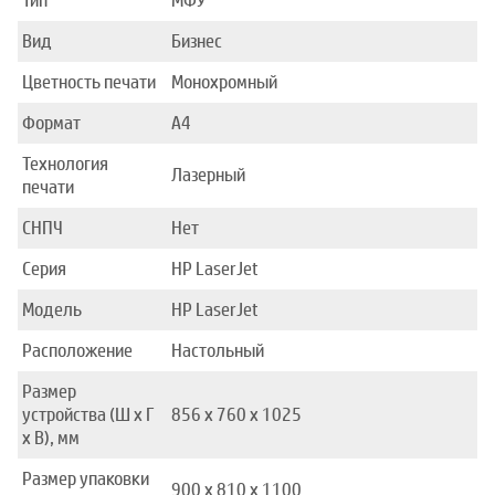
Тип
МФУ
Вид
Бизнес
Цветность печати
Монохромный
Формат
A4
Технология
Лазерный
печати
СНПЧ
Нет
Серия
HP LaserJet
Модель
HP LaserJet
Расположение
Настольный
Размер
устройства (Ш x Г
856 x 760 x 1025
x В), мм
Размер упаковки
900 x 810 x 1100