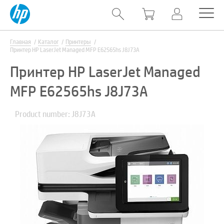
Главная
Каталог
Принтеры
Принтер HP LaserJet Managed MFP E62565hs J8J73A
Принтер HP LaserJet Managed
MFP E62565hs J8J73A
Product number: J8J73A