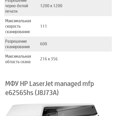
Разрешение
черно-белой
1200 x 1200
печати
Максимальная
скорость
111
сканирования
Разрешение
600
сканирования
Максимальная
216 x 356
область скана
МФУ HP LaserJet managed mfp
e62565hs (J8J73A)