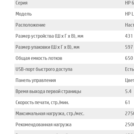
Серия
HP 
Модель
HP L
Расположение
Нас
Размер устройства (Ш x Г x В), мм
431 
Размер упаковки (Ш x Г x В), мм
597 
Общая емкость лотков
650
USB-порт быстрого доступа
Есть
Панель управления
Цве
Время выхода первой страницы
5.4
Скорость печати, стр./мин.
61
Максимальная нагрузка, стр./мес.
275
Рекомендованная нагрузка
250