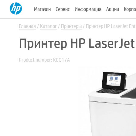
Магазин
Сервис
Информация
Акции
Корпо
Главная
Каталог
Принтеры
Принтер HP LaserJet En
Принтер HP LaserJet
Product number: K0Q17A