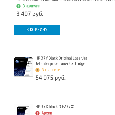
В наличии
3 407 руб.
В КОРЗИНУ
HP 37Y Black Original LaserJet
JetEnterprise Toner Cartridge
В транзите
54 075 руб.
HP 37X black (CF237X)
Архив