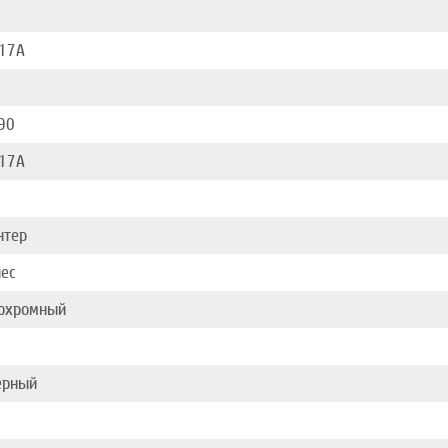
17A
90
17A
нтер
нес
охромный
ерный