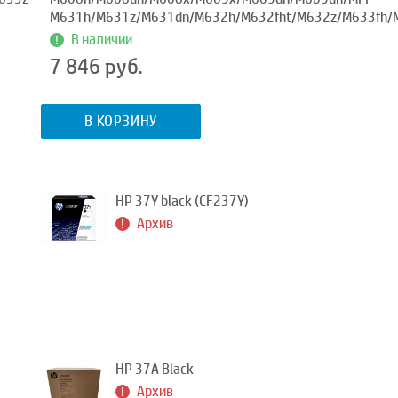
M631h/M631z/M631dn/M632h/M632fht/M632z/M633fh/
В наличии
7 846 руб.
В КОРЗИНУ
HP 37Y black (CF237Y)
Архив
HP 37A Black
Архив