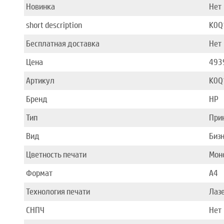
Новинка
Нет
short description
K0Q
Бесплатная доставка
Нет
Цена
493
Артикул
K0Q
Бренд
HP
Тип
При
Вид
Биз
Цветность печати
Мон
Формат
A4
Технология печати
Лаз
СНПЧ
Нет