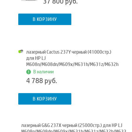
37 800 руб.
В КОРЗИНУ
лазерный Cactus 237Y черный (41000стр.)
для HP LJ
M608n/M608dn/M609x/M631h/M631z/M632h
В наличии
4 788 руб.
В КОРЗИНУ
лазерный G&G 237X черный (25000стр.) для HP LJ
M608n/M608dn/M609x/M631h/M631z/M632h/M633