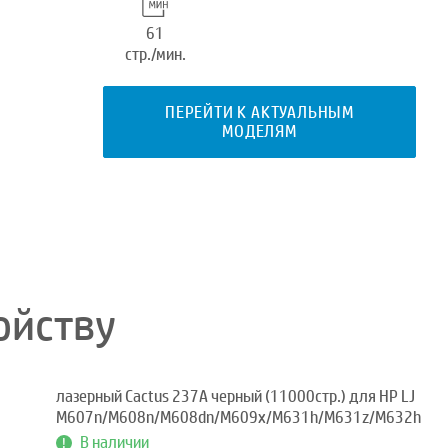
61
стр./мин.
ПЕРЕЙТИ К АКТУАЛЬНЫМ
МОДЕЛЯМ
ойству
лазерный Cactus 237A черный (11000стр.) для HP LJ
M607n/M608n/M608dn/M609x/M631h/M631z/M632h
В наличии