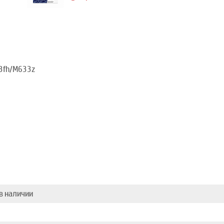
3fh/M633z
в наличии