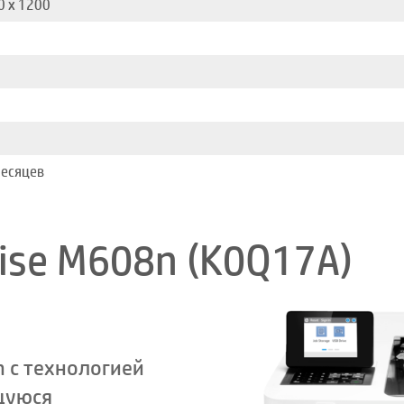
0 x 1200
6
2
месяцев
rise M608n (K0Q17A)
n с технологией
ющуюся