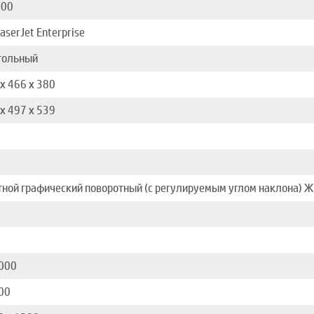
600
aserJet Enterprise
тольный
x 466 x 380
x 497 x 539
тной графический поворотный (с регулируемым углом наклона) Ж
000
00