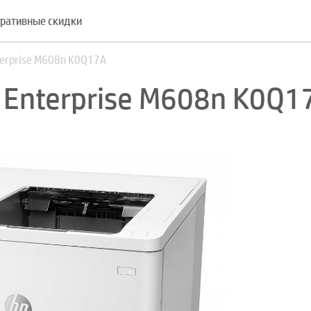
ративные скидки
terprise M608n K0Q17A
 Enterprise M608n K0Q1