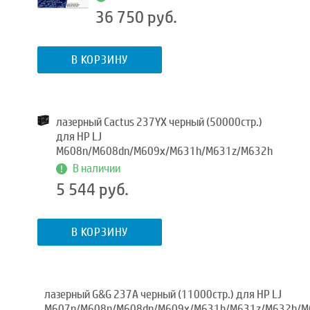
36 750 руб.
В КОРЗИНУ
лазерный Cactus 237YX черный (50000стр.)
для HP LJ
M608n/M608dn/M609x/M631h/M631z/M632h
В наличии
5 544 руб.
В КОРЗИНУ
лазерный G&G 237A черный (11000стр.) для HP LJ
M607n/M608n/M608dn/M609x/M631h/M631z/M632h/M