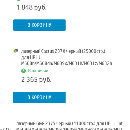
1 848 руб.
В КОРЗИНУ
лазерный Cactus 237X черный (25000стр.)
для HP LJ
M608n/M608dn/M609x/M631h/M631z/M632h
В наличии
2 365 руб.
В КОРЗИНУ
лазерный G&G 237Y черный (41000стр.) для HP LJ Ent
633z
M608n/M608dn/M608x/M609x/M609dh/M609dn/MFP