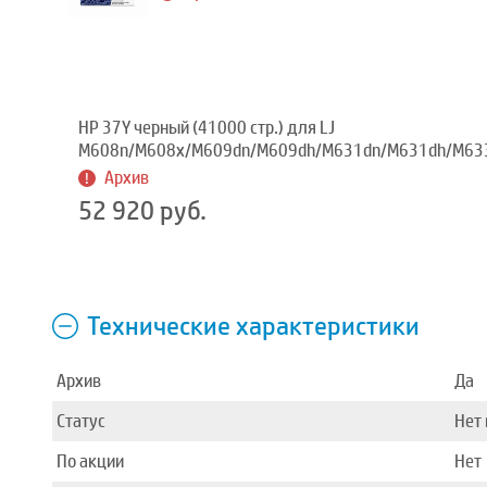
HP 37Y черный (41000 стр.) для LJ
M608n/M608x/M609dn/M609dh/M631dn/M631dh/M63
Архив
52 920 руб.
Технические характеристики
Архив
Да
Статус
Нет 
По акции
Нет