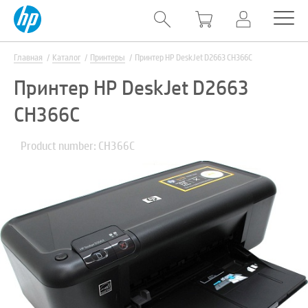
Главная
Каталог
Принтеры
Принтер HP DeskJet D2663 CH366C
Принтер HP DeskJet D2663
CH366C
Product number: CH366C