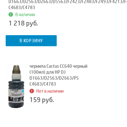
D1663/D2563/D2663/D5563/F2423/F2483/F2493/F4213/F
C4683/C4783
В наличии
1 218 руб.
В КОРЗИНУ
чернила Cactus CC640 черный
(100мл) для HP DJ
D1663/D2563/D2663/PS
C4683/C4783
Нет в наличии
159 руб.