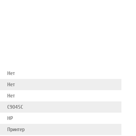
Нет
Нет
Нет
C9045C
HP
Принтер