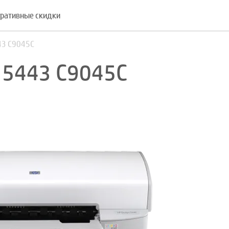
ративные скидки
43 C9045C
t 5443 C9045C