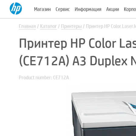
Магазин
Сервис
Информация
Акции
Корпо
Главная
Каталог
Принтеры
Принтер HP Color Laser
Принтер HP Color La
(CE712A) A3 Duplex
Product number: CE712A