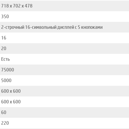
718 x 702 x 478
350
2-строчный 16-символьный дисплей с 5 кнопоками
16
20
Есть
75000
5000
600 x 600
600 x 600
60
220