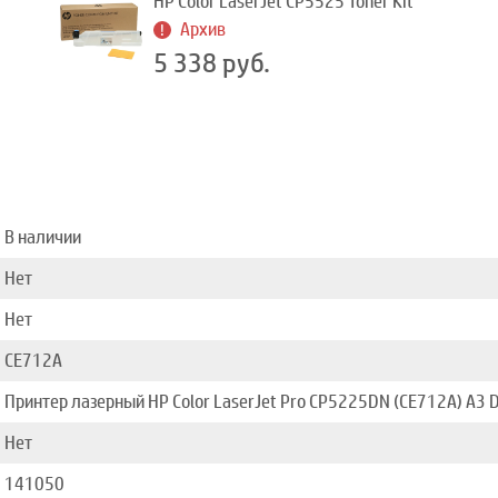
HP Color LaserJet CP5525 Toner Kit
Архив
5 338 руб.
В наличии
Нет
Нет
CE712A
Принтер лазерный HP Color LaserJet Pro CP5225DN (CE712A) A3 
Нет
141050