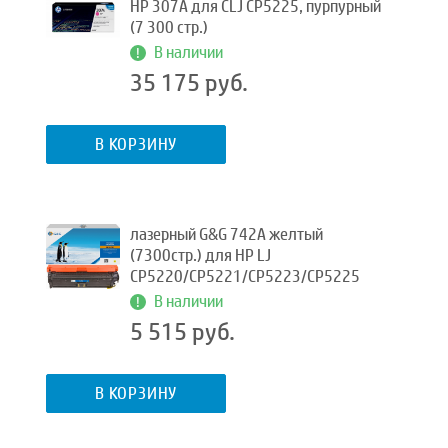
HP 307A для CLJ CP5225, пурпурный
(7 300 стр.)
В наличии
35 175 руб.
В КОРЗИНУ
лазерный G&G 742A желтый
(7300стр.) для HP LJ
CP5220/CP5221/CP5223/CP5225
В наличии
5 515 руб.
В КОРЗИНУ