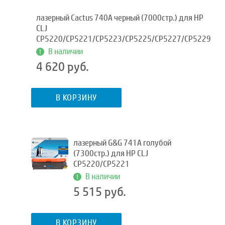
лазерный Cactus 740A черный (7000стр.) для HP
CLJ
CP5220/CP5221/CP5223/CP5225/CP5227/CP5229
В наличии
4 620 руб.
В КОРЗИНУ
лазерный G&G 741A голубой
(7300стр.) для HP CLJ
CP5220/CP5221
В наличии
5 515 руб.
В КОРЗИНУ