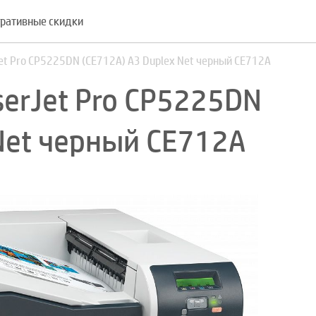
ративные скидки
Jet Pro CP5225DN (CE712A) A3 Duplex Net черный CE712A
serJet Pro CP5225DN
 Net черный CE712A