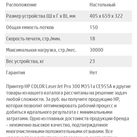
Расположение
Настольный
Размер устройства (Ш x Г x В), мм
405 x 659 x 322
Общая емкость лотков
150
Скорость печати, стр./мин.
18
Максимальная нагрузка, стр./мес.
30000
Вес устройства, кг
23
Гарантия
Нет
Принтер HP COLOR LaserJet Pro 300 M351a CE955A и другие
товары из нашего каталога рассчитаны на решение задач
любой сложности. За руб. вы получите продукцию HP,
которая позволит оптимизировать рабочий процесс и
добиться идеального результата с минимальными
затратами. Одно из главных достоинств продукции бренда
– неизменно высокое качество, подтвержденное
многочисленными положительными отзывами. Все