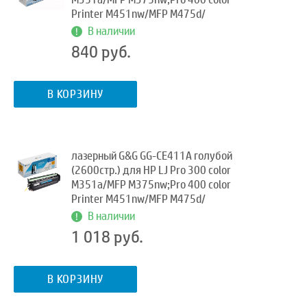
Printer M451nw/MFP M475d/
В наличии
840 руб.
В КОРЗИНУ
лазерный G&G GG-CE411A голубой
(2600стр.) для HP LJ Pro 300 color
M351a/MFP M375nw;Pro 400 color
Printer M451nw/MFP M475d/
В наличии
1 018 руб.
В КОРЗИНУ