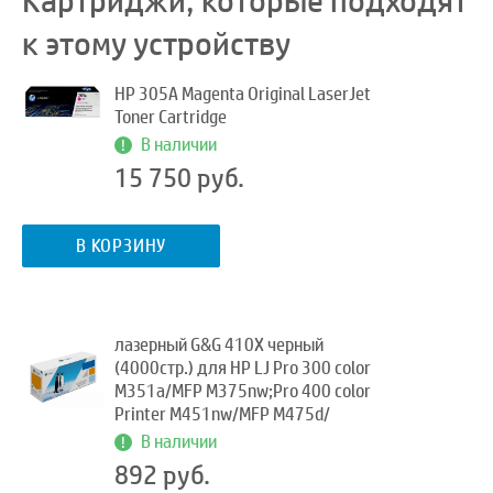
Картриджи, которые подходят
к этому устройству
HP 305A Magenta Original LaserJet
Toner Cartridge
В наличии
15 750 руб.
В КОРЗИНУ
лазерный G&G 410X черный
(4000стр.) для HP LJ Pro 300 color
M351a/MFP M375nw;Pro 400 color
Printer M451nw/MFP M475d/
В наличии
892 руб.